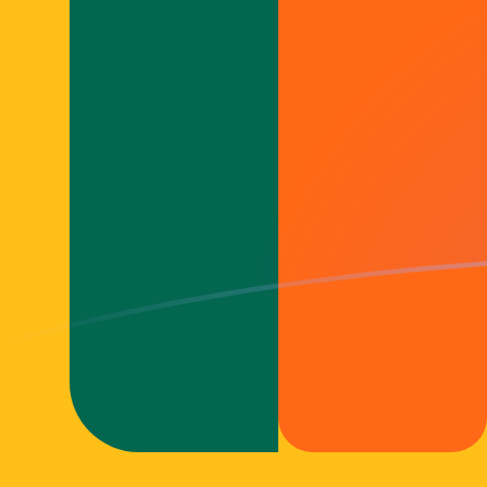
LKR naar MTL wisselkoersen vandaa
Converteer Sri Lankaanse roepie naar Maltese lire
Rate information of LKR/MTL currency pair
Sri Lankaanse roepie
LKR
Maltese lire
MTL
1
LKR
0,00110942
MTL
5
LKR
0,00554711
MTL
10
LKR
0,0110942
MTL
25
LKR
0,0277356
MTL
50
LKR
0,0554711
MTL
100
LKR
0,110942
MTL
500
LKR
0,554711
MTL
1.000
LKR
1,10942
MTL
5.000
LKR
5,54711
MTL
10.000
LKR
11,0942
MTL