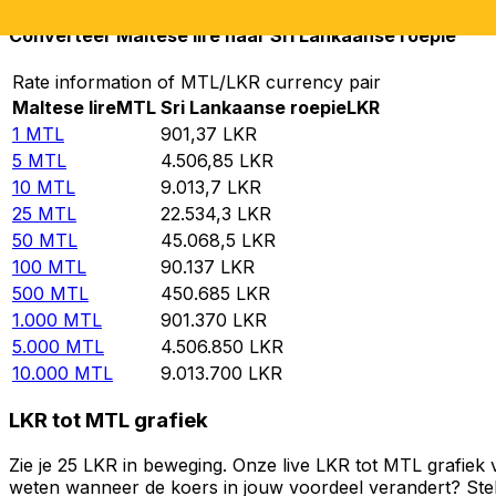
Converteer Maltese lire naar Sri Lankaanse roepie
Rate information of MTL/LKR currency pair
Maltese lire
MTL
Sri Lankaanse roepie
LKR
1
MTL
901,37
LKR
5
MTL
4.506,85
LKR
10
MTL
9.013,7
LKR
25
MTL
22.534,3
LKR
50
MTL
45.068,5
LKR
100
MTL
90.137
LKR
500
MTL
450.685
LKR
1.000
MTL
901.370
LKR
5.000
MTL
4.506.850
LKR
10.000
MTL
9.013.700
LKR
LKR tot MTL grafiek
Zie je 25 LKR in beweging. Onze live LKR tot MTL grafiek
weten wanneer de koers in jouw voordeel verandert? Stel 