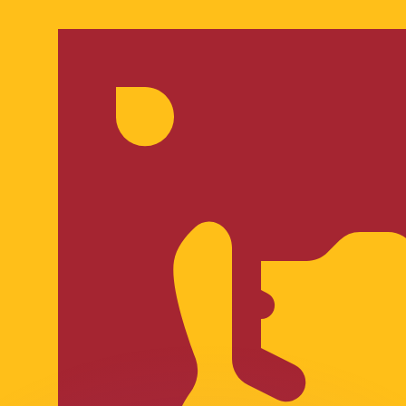
erende koersen overtreffen.
it is alleen ter informatie. U ontvangt deze koers niet bij
?