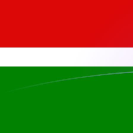
KES naar MTL wisselkoersen vandaa
Converteer Keniaanse sjilling naar Maltese lire
Rate information of KES/MTL currency
pair
Keniaanse sjilling
KES
Maltese lire
MTL
1
KES
0,00287172
MTL
5
KES
0,0143586
MTL
10
KES
0,0287172
MTL
25
KES
0,0717929
MTL
50
KES
0,143586
MTL
100
KES
0,287172
MTL
500
KES
1,43586
MTL
1.000
KES
2,87172
MTL
5.000
KES
14,3586
MTL