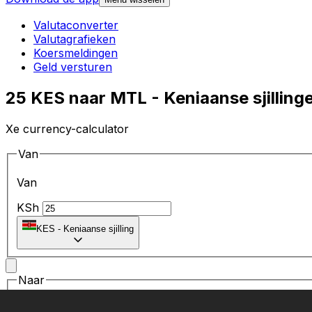
Valutaconverter
Valutagrafieken
Koersmeldingen
Geld versturen
25 KES naar MTL - Keniaanse sjillinge
Xe currency-calculator
Van
Van
KSh
KES
-
Keniaanse sjilling
Naar
Naar