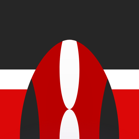
erende koersen overtreffen.
it is alleen ter informatie. U ontvangt deze koers niet bij
?