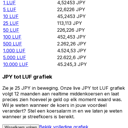
1
LUF
4,52453
JPY
5
LUF
22,6226
JPY
10
LUF
45,2453
JPY
25
LUF
113,113
JPY
50
LUF
226,226
JPY
100
LUF
452,453
JPY
500
LUF
2.262,26
JPY
1.000
LUF
4.524,53
JPY
5.000
LUF
22.622,6
JPY
10.000
LUF
45.245,3
JPY
JPY tot LUF grafiek
Zie je 25 JPY in beweging. Onze live JPY tot LUF grafiek
volgt 12 maanden aan realtime middenkoersen en laat
precies zien hoeveel je geld op elk moment waard was.
Wil je weten wanneer de koers in jouw voordeel
verandert? Stel een koersalarm in en we laten je weten
wanneer je streefkoers is bereikt.
Bekijk volledige grafiek
Wisselkoers volgen