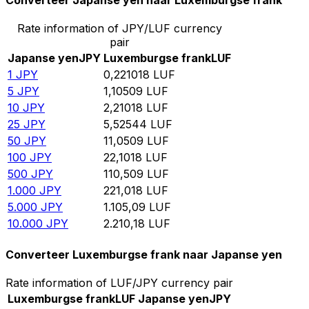
Converteer Japanse yen naar Luxemburgse frank
Rate information of JPY/LUF currency
pair
Japanse yen
JPY
Luxemburgse frank
LUF
1
JPY
0,221018
LUF
5
JPY
1,10509
LUF
10
JPY
2,21018
LUF
25
JPY
5,52544
LUF
50
JPY
11,0509
LUF
100
JPY
22,1018
LUF
500
JPY
110,509
LUF
1.000
JPY
221,018
LUF
5.000
JPY
1.105,09
LUF
10.000
JPY
2.210,18
LUF
Converteer Luxemburgse frank naar Japanse yen
Rate information of LUF/JPY currency pair
Luxemburgse frank
LUF
Japanse yen
JPY