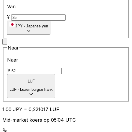
Van
¥
JPY
-
Japanse yen
Naar
Naar
LUF
LUF
-
Luxemburgse frank
1.00
JPY
=
0,
221017
LUF
Mid-market koers op 05:04 UTC