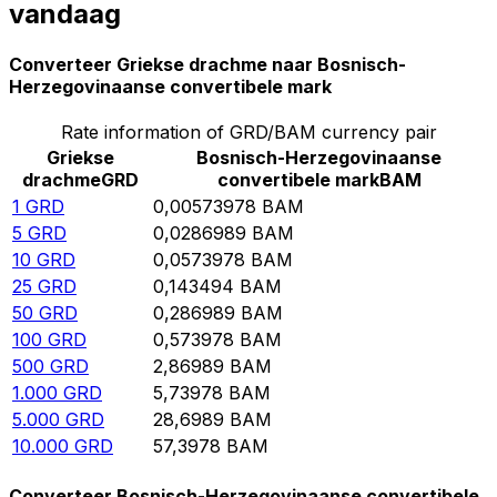
vandaag
Converteer Griekse drachme naar Bosnisch-
Herzegovinaanse convertibele mark
Rate information of GRD/BAM currency pair
Griekse
Bosnisch-Herzegovinaanse
drachme
GRD
convertibele mark
BAM
1
GRD
0,00573978
BAM
5
GRD
0,0286989
BAM
10
GRD
0,0573978
BAM
25
GRD
0,143494
BAM
50
GRD
0,286989
BAM
100
GRD
0,573978
BAM
500
GRD
2,86989
BAM
1.000
GRD
5,73978
BAM
5.000
GRD
28,6989
BAM
10.000
GRD
57,3978
BAM
Converteer Bosnisch-Herzegovinaanse convertibele