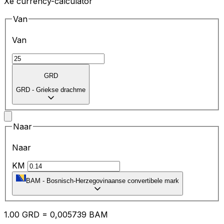
Xe currency-calculator
Van
Van
GRD
GRD
-
Griekse drachme
Naar
Naar
KM
BAM
-
Bosnisch-Herzegovinaanse convertibele mark
1.00
GRD
=
0,
005739
BAM