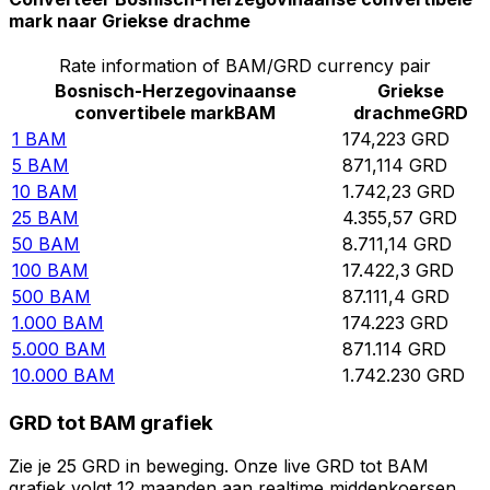
mark naar Griekse drachme
Rate information of BAM/GRD currency pair
Bosnisch-Herzegovinaanse
Griekse
convertibele mark
BAM
drachme
GRD
1
BAM
174,223
GRD
5
BAM
871,114
GRD
10
BAM
1.742,23
GRD
25
BAM
4.355,57
GRD
50
BAM
8.711,14
GRD
100
BAM
17.422,3
GRD
500
BAM
87.111,4
GRD
1.000
BAM
174.223
GRD
5.000
BAM
871.114
GRD
10.000
BAM
1.742.230
GRD
GRD tot BAM grafiek
Zie je 25 GRD in beweging. Onze live GRD tot BAM
grafiek volgt 12 maanden aan realtime middenkoersen