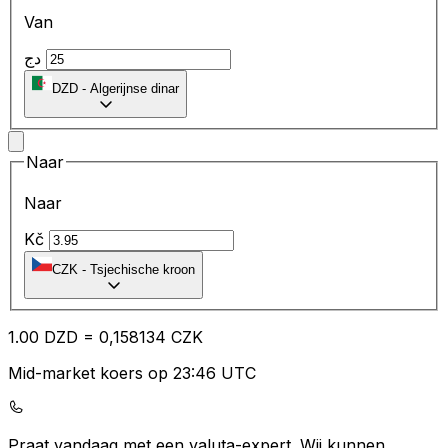
Van
دج
DZD
-
Algerijnse dinar
Naar
Naar
Kč
CZK
-
Tsjechische kroon
1.00
DZD
=
0,
158134
CZK
Mid-market koers op 23:46 UTC
Praat vandaag met een valuta-expert.
Wij kunnen