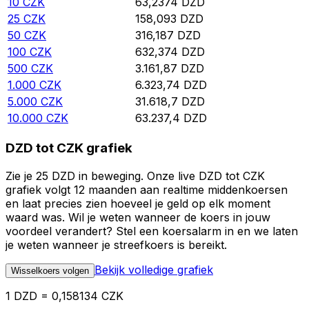
10
CZK
63,2374
DZD
25
CZK
158,093
DZD
50
CZK
316,187
DZD
100
CZK
632,374
DZD
500
CZK
3.161,87
DZD
1.000
CZK
6.323,74
DZD
5.000
CZK
31.618,7
DZD
10.000
CZK
63.237,4
DZD
DZD tot CZK grafiek
Zie je 25 DZD in beweging. Onze live DZD tot CZK
grafiek volgt 12 maanden aan realtime middenkoersen
en laat precies zien hoeveel je geld op elk moment
waard was. Wil je weten wanneer de koers in jouw
voordeel verandert? Stel een koersalarm in en we laten
je weten wanneer je streefkoers is bereikt.
Bekijk volledige grafiek
Wisselkoers volgen
1 DZD = 0,158134 CZK