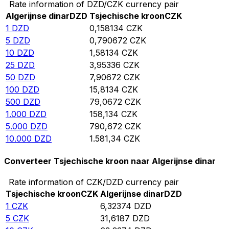
Rate information of DZD/CZK currency pair
Algerijnse dinar
DZD
Tsjechische kroon
CZK
1
DZD
0,158134
CZK
5
DZD
0,790672
CZK
10
DZD
1,58134
CZK
25
DZD
3,95336
CZK
50
DZD
7,90672
CZK
100
DZD
15,8134
CZK
500
DZD
79,0672
CZK
1.000
DZD
158,134
CZK
5.000
DZD
790,672
CZK
10.000
DZD
1.581,34
CZK
Converteer Tsjechische kroon naar Algerijnse dinar
Rate information of CZK/DZD currency pair
Tsjechische kroon
CZK
Algerijnse dinar
DZD
1
CZK
6,32374
DZD
5
CZK
31,6187
DZD