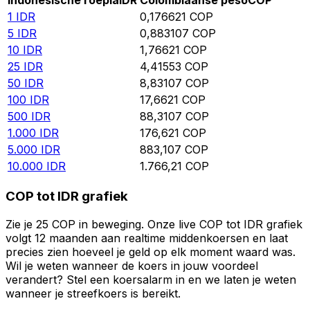
Indonesische roepia
IDR
Colombiaanse peso
COP
1
IDR
0,176621
COP
5
IDR
0,883107
COP
10
IDR
1,76621
COP
25
IDR
4,41553
COP
50
IDR
8,83107
COP
100
IDR
17,6621
COP
500
IDR
88,3107
COP
1.000
IDR
176,621
COP
5.000
IDR
883,107
COP
10.000
IDR
1.766,21
COP
COP tot IDR grafiek
Zie je 25 COP in beweging. Onze live COP tot IDR grafiek
volgt 12 maanden aan realtime middenkoersen en laat
precies zien hoeveel je geld op elk moment waard was.
Wil je weten wanneer de koers in jouw voordeel
verandert? Stel een koersalarm in en we laten je weten
wanneer je streefkoers is bereikt.