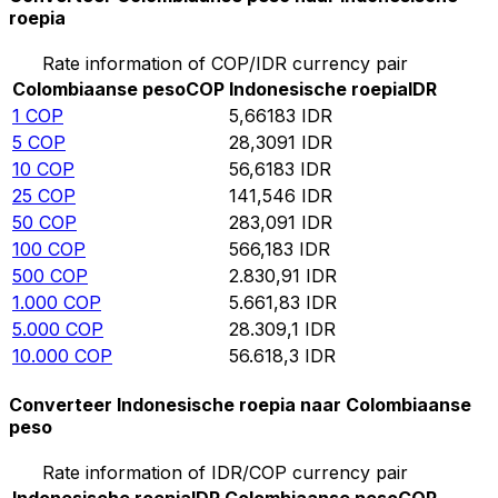
roepia
Rate information of COP/IDR currency pair
Colombiaanse peso
COP
Indonesische roepia
IDR
1
COP
5,66183
IDR
5
COP
28,3091
IDR
10
COP
56,6183
IDR
25
COP
141,546
IDR
50
COP
283,091
IDR
100
COP
566,183
IDR
500
COP
2.830,91
IDR
1.000
COP
5.661,83
IDR
5.000
COP
28.309,1
IDR
10.000
COP
56.618,3
IDR
Converteer Indonesische roepia naar Colombiaanse
peso
Rate information of IDR/COP currency pair