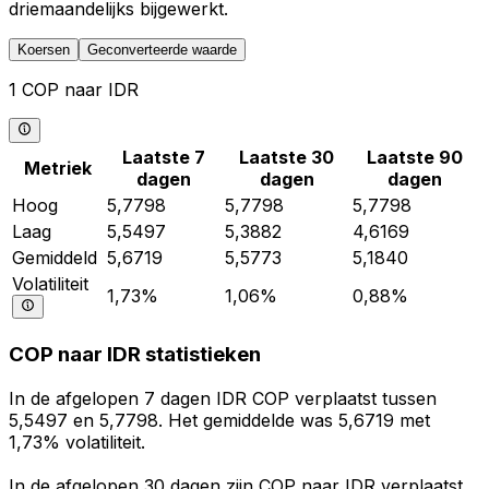
driemaandelijks bijgewerkt.
Koersen
Geconverteerde waarde
1 COP naar IDR
Laatste 7
Laatste 30
Laatste 90
Metriek
dagen
dagen
dagen
Hoog
5,7798
5,7798
5,7798
Laag
5,5497
5,3882
4,6169
Gemiddeld
5,6719
5,5773
5,1840
Volatiliteit
1,73%
1,06%
0,88%
COP naar IDR statistieken
In de afgelopen 7 dagen IDR COP verplaatst tussen
5,5497 en 5,7798. Het gemiddelde was 5,6719 met
1,73% volatiliteit.
In de afgelopen 30 dagen zijn COP naar IDR verplaatst