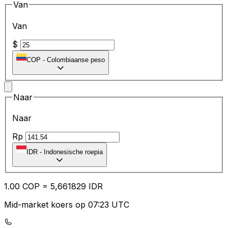
Van
Van
$
COP
-
Colombiaanse peso
Naar
Naar
Rp
IDR
-
Indonesische roepia
1.00
COP
=
5,
661829
IDR
Mid-market koers op 07:23 UTC