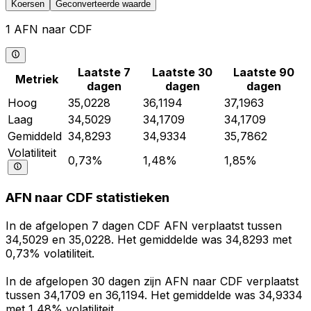
Koersen
Geconverteerde waarde
1 AFN naar CDF
Laatste 7
Laatste 30
Laatste 90
Metriek
dagen
dagen
dagen
Hoog
35,0228
36,1194
37,1963
Laag
34,5029
34,1709
34,1709
Gemiddeld
34,8293
34,9334
35,7862
Volatiliteit
0,73%
1,48%
1,85%
AFN naar CDF statistieken
In de afgelopen 7 dagen CDF AFN verplaatst tussen
34,5029 en 35,0228. Het gemiddelde was 34,8293 met
0,73% volatiliteit.
In de afgelopen 30 dagen zijn AFN naar CDF verplaatst
tussen 34,1709 en 36,1194. Het gemiddelde was 34,9334
met 1,48% volatiliteit.