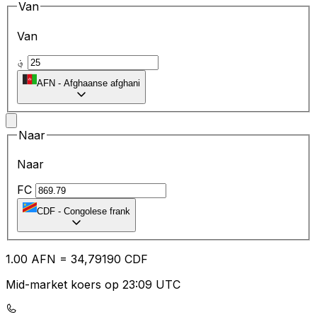
Van
Van
؋
AFN
-
Afghaanse afghani
Naar
Naar
FC
CDF
-
Congolese frank
1.00
AFN
=
34
,79190
CDF
Mid-market koers op 23:09 UTC