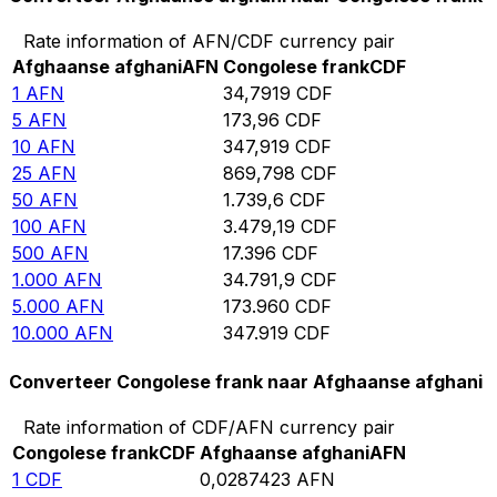
Rate information of AFN/CDF currency pair
Afghaanse afghani
AFN
Congolese frank
CDF
1
AFN
34,7919
CDF
5
AFN
173,96
CDF
10
AFN
347,919
CDF
25
AFN
869,798
CDF
50
AFN
1.739,6
CDF
100
AFN
3.479,19
CDF
500
AFN
17.396
CDF
1.000
AFN
34.791,9
CDF
5.000
AFN
173.960
CDF
10.000
AFN
347.919
CDF
Converteer Congolese frank naar Afghaanse afghani
Rate information of CDF/AFN currency pair
Congolese frank
CDF
Afghaanse afghani
AFN
1
CDF
0,0287423
AFN