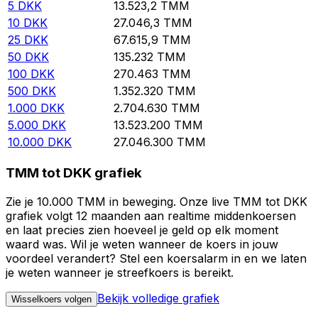
5
DKK
13.523,2
TMM
10
DKK
27.046,3
TMM
25
DKK
67.615,9
TMM
50
DKK
135.232
TMM
100
DKK
270.463
TMM
500
DKK
1.352.320
TMM
1.000
DKK
2.704.630
TMM
5.000
DKK
13.523.200
TMM
10.000
DKK
27.046.300
TMM
TMM tot DKK grafiek
Zie je 10.000 TMM in beweging. Onze live TMM tot DKK
grafiek volgt 12 maanden aan realtime middenkoersen
en laat precies zien hoeveel je geld op elk moment
waard was. Wil je weten wanneer de koers in jouw
voordeel verandert? Stel een koersalarm in en we laten
je weten wanneer je streefkoers is bereikt.
Bekijk volledige grafiek
Wisselkoers volgen