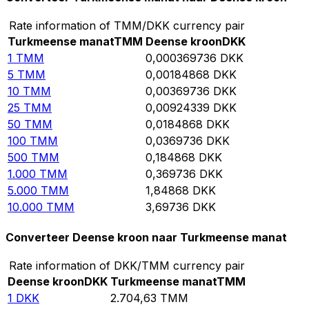
Rate information of TMM/DKK currency pair
Turkmeense manat
TMM
Deense kroon
DKK
1
TMM
0,000369736
DKK
5
TMM
0,00184868
DKK
10
TMM
0,00369736
DKK
25
TMM
0,00924339
DKK
50
TMM
0,0184868
DKK
100
TMM
0,0369736
DKK
500
TMM
0,184868
DKK
1.000
TMM
0,369736
DKK
5.000
TMM
1,84868
DKK
10.000
TMM
3,69736
DKK
Converteer Deense kroon naar Turkmeense manat
Rate information of DKK/TMM currency pair
Deense kroon
DKK
Turkmeense manat
TMM
1
DKK
2.704,63
TMM