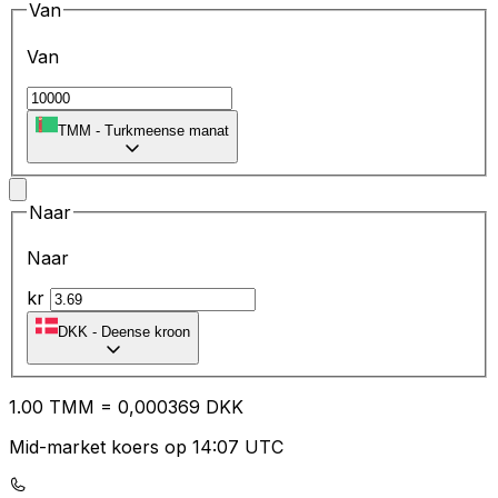
Van
Van
TMM
-
Turkmeense manat
Naar
Naar
kr
DKK
-
Deense kroon
1.00
TMM
=
0,
000369
DKK
Mid-market koers op 14:07 UTC