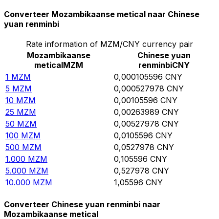
Converteer Mozambikaanse metical naar Chinese
yuan renminbi
Rate information of MZM/CNY currency pair
Mozambikaanse
Chinese yuan
metical
MZM
renminbi
CNY
1
MZM
0,000105596
CNY
5
MZM
0,000527978
CNY
10
MZM
0,00105596
CNY
25
MZM
0,00263989
CNY
50
MZM
0,00527978
CNY
100
MZM
0,0105596
CNY
500
MZM
0,0527978
CNY
1.000
MZM
0,105596
CNY
5.000
MZM
0,527978
CNY
10.000
MZM
1,05596
CNY
Converteer Chinese yuan renminbi naar
Mozambikaanse metical