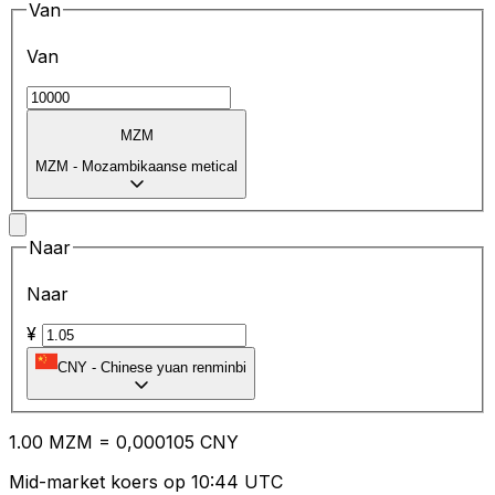
Van
Van
MZM
MZM
-
Mozambikaanse metical
Naar
Naar
¥
CNY
-
Chinese yuan renminbi
1.00
MZM
=
0,
000105
CNY
Mid-market koers op 10:44 UTC