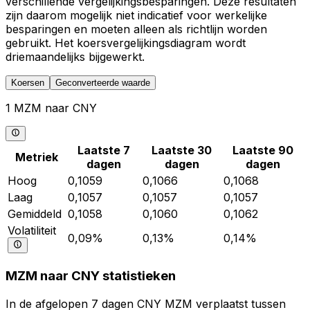
verschillende vergelijkingsbesparingen. Deze resultaten
zijn daarom mogelijk niet indicatief voor werkelijke
besparingen en moeten alleen als richtlijn worden
gebruikt. Het koersvergelijkingsdiagram wordt
driemaandelijks bijgewerkt.
Koersen
Geconverteerde waarde
1 MZM naar CNY
Laatste 7
Laatste 30
Laatste 90
Metriek
dagen
dagen
dagen
Hoog
0,1059
0,1066
0,1068
Laag
0,1057
0,1057
0,1057
Gemiddeld
0,1058
0,1060
0,1062
Volatiliteit
0,09%
0,13%
0,14%
MZM naar CNY statistieken
In de afgelopen 7 dagen CNY MZM verplaatst tussen