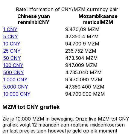
Rate information of CNY/MZM currency pair
Chinese yuan
Mozambikaanse
renminbi
CNY
metical
MZM
1
CNY
9.470,09
MZM
5
CNY
47.350,4
MZM
10
CNY
94.700,9
MZM
25
CNY
236.752
MZM
50
CNY
473.504
MZM
100
CNY
947.009
MZM
500
CNY
4.735.040
MZM
1.000
CNY
9.470.090
MZM
5.000
CNY
47.350.400
MZM
10.000
CNY
94.700.900
MZM
MZM tot CNY grafiek
Zie je 10.000 MZM in beweging. Onze live MZM tot CNY
grafiek volgt 12 maanden aan realtime middenkoersen
en laat precies zien hoeveel je geld op elk moment