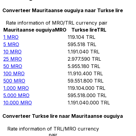
Converteer Mauritaanse ouguiya naar Turkse lire
Rate information of MRO/TRL currency pair
Mauritaanse ouguiya
MRO
Turkse lire
TRL
1
MRO
119.104
TRL
5
MRO
595.518
TRL
10
MRO
1.191.040
TRL
25
MRO
2.977.590
TRL
50
MRO
5.955.180
TRL
100
MRO
11.910.400
TRL
500
MRO
59.551.800
TRL
1.000
MRO
119.104.000
TRL
5.000
MRO
595.518.000
TRL
10.000
MRO
1.191.040.000
TRL
Converteer Turkse lire naar Mauritaanse ouguiya
Rate information of TRL/MRO currency
pair