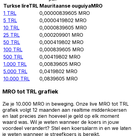
Turkse lire
TRL
Mauritaanse ouguiya
MRO
1
TRL
0,00000839605
MRO
5
TRL
0,0000419802
MRO
10
TRL
0,0000839605
MRO
25
TRL
0,000209901
MRO
50
TRL
0,000419802
MRO
100
TRL
0,000839605
MRO
500
TRL
0,00419802
MRO
1.000
TRL
0,00839605
MRO
5.000
TRL
0,0419802
MRO
10.000
TRL
0,0839605
MRO
MRO tot TRL grafiek
Zie je 10.000 MRO in beweging. Onze live MRO tot TRL
grafiek volgt 12 maanden aan realtime middenkoersen
en laat precies zien hoeveel je geld op elk moment
waard was. Wil je weten wanneer de koers in jouw
voordeel verandert? Stel een koersalarm in en we laten
je weten wanneer je streefkoers is bereikt.