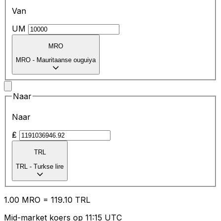
Van
UM
MRO
MRO
-
Mauritaanse ouguiya
Naar
Naar
₤
TRL
TRL
-
Turkse lire
1.00
MRO
=
119.10
TRL
Mid-market koers op 11:15 UTC