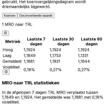
gebruikt. Het koersvergelijkingsdiagram wordt
driemaandelijks bijgewerkt.
Koersen
Geconverteerde waarde
1 MRO naar TRL
Laatste 7
Laatste 30
Laatste 90
Metriek
dagen
dagen
dagen
Hoog
1,1924
1,1924
1,1924
Laag
1,1849
1,1753
1,1331
Gemiddeld
1,1881
1,1831
1,1644
Volatiliteit
0,18%
0,27%
0,27%
MRO naar TRL statistieken
In de afgelopen 7 dagen TRL MRO verplaatst tussen
1,1849 en 1,1924. Het gemiddelde was 1,1881 met 0,18%
volatiliteit.