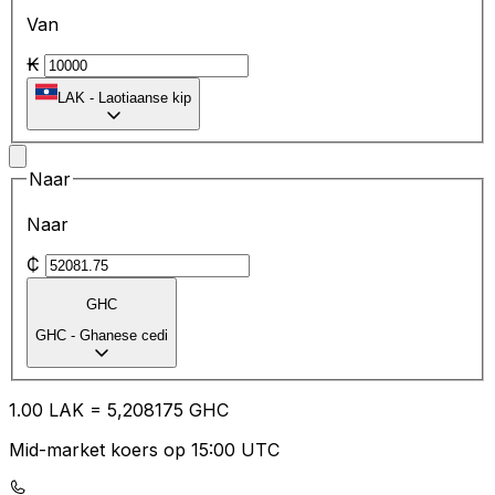
Van
₭
LAK
-
Laotiaanse kip
Naar
Naar
₵
GHC
GHC
-
Ghanese cedi
1.00
LAK
=
5,
208175
GHC
Mid-market koers op 15:00 UTC