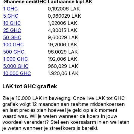
Ghanese cedi
GHC
Laotiaanse kip
LAK
1
GHC
0,192006
LAK
5
GHC
0,960029
LAK
10
GHC
1,92006
LAK
25
GHC
4,80015
LAK
50
GHC
9,60029
LAK
100
GHC
19,2006
LAK
500
GHC
96,0029
LAK
1.000
GHC
192,006
LAK
5.000
GHC
960,029
LAK
10.000
GHC
1.920,06
LAK
LAK tot GHC grafiek
Zie je 10.000 LAK in beweging. Onze live LAK tot GHC
grafiek volgt 12 maanden aan realtime middenkoersen
en laat precies zien hoeveel je geld op elk moment
waard was. Wil je weten wanneer de koers in jouw
voordeel verandert? Stel een koersalarm in en we laten
je weten wanneer je streefkoers is bereikt.