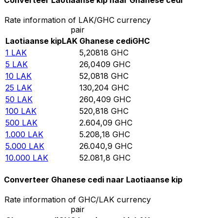
Converteer Laotiaanse kip naar Ghanese cedi
Rate information of LAK/GHC currency
pair
Laotiaanse kip
LAK
Ghanese cedi
GHC
1
LAK
5,20818
GHC
5
LAK
26,0409
GHC
10
LAK
52,0818
GHC
25
LAK
130,204
GHC
50
LAK
260,409
GHC
100
LAK
520,818
GHC
500
LAK
2.604,09
GHC
1.000
LAK
5.208,18
GHC
5.000
LAK
26.040,9
GHC
10.000
LAK
52.081,8
GHC
Converteer Ghanese cedi naar Laotiaanse kip
Rate information of GHC/LAK currency
pair