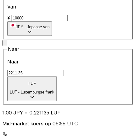
Van
¥
JPY
-
Japanse yen
Naar
Naar
LUF
LUF
-
Luxemburgse frank
1.00
JPY
=
0,
221135
LUF
Mid-market koers op 06:59 UTC