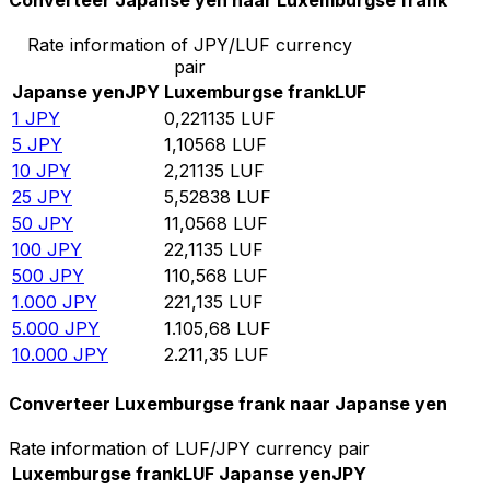
Converteer Japanse yen naar Luxemburgse frank
Rate information of JPY/LUF currency
pair
Japanse yen
JPY
Luxemburgse frank
LUF
1
JPY
0,221135
LUF
5
JPY
1,10568
LUF
10
JPY
2,21135
LUF
25
JPY
5,52838
LUF
50
JPY
11,0568
LUF
100
JPY
22,1135
LUF
500
JPY
110,568
LUF
1.000
JPY
221,135
LUF
5.000
JPY
1.105,68
LUF
10.000
JPY
2.211,35
LUF
Converteer Luxemburgse frank naar Japanse yen
Rate information of LUF/JPY currency pair
Luxemburgse frank
LUF
Japanse yen
JPY