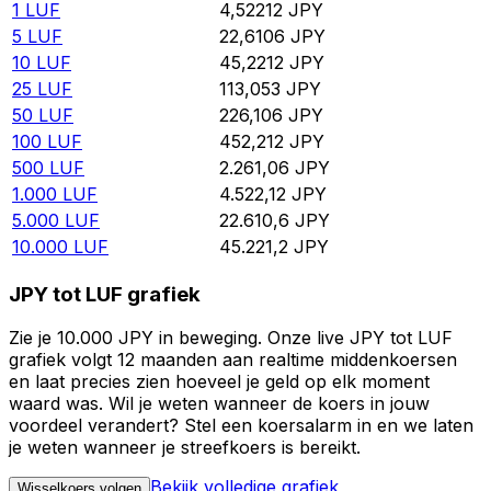
1
LUF
4,52212
JPY
5
LUF
22,6106
JPY
10
LUF
45,2212
JPY
25
LUF
113,053
JPY
50
LUF
226,106
JPY
100
LUF
452,212
JPY
500
LUF
2.261,06
JPY
1.000
LUF
4.522,12
JPY
5.000
LUF
22.610,6
JPY
10.000
LUF
45.221,2
JPY
JPY tot LUF grafiek
Zie je 10.000 JPY in beweging. Onze live JPY tot LUF
grafiek volgt 12 maanden aan realtime middenkoersen
en laat precies zien hoeveel je geld op elk moment
waard was. Wil je weten wanneer de koers in jouw
voordeel verandert? Stel een koersalarm in en we laten
je weten wanneer je streefkoers is bereikt.
Bekijk volledige grafiek
Wisselkoers volgen