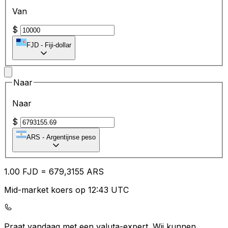
Van
$
FJD
-
Fiji-dollar
Naar
Naar
$
ARS
-
Argentijnse peso
1.00
FJD
=
67
9,3155
ARS
Mid-market koers op 12:43 UTC
Praat vandaag met een valuta-expert.
Wij kunnen