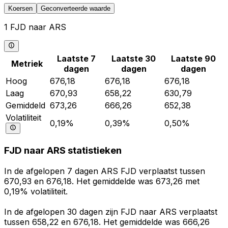
Koersen
Geconverteerde waarde
1 FJD naar ARS
Laatste 7
Laatste 30
Laatste 90
Metriek
dagen
dagen
dagen
Hoog
676,18
676,18
676,18
Laag
670,93
658,22
630,79
Gemiddeld
673,26
666,26
652,38
Volatiliteit
0,19%
0,39%
0,50%
FJD naar ARS statistieken
In de afgelopen 7 dagen ARS FJD verplaatst tussen
670,93 en 676,18. Het gemiddelde was 673,26 met
0,19% volatiliteit.
In de afgelopen 30 dagen zijn FJD naar ARS verplaatst
tussen 658,22 en 676,18. Het gemiddelde was 666,26