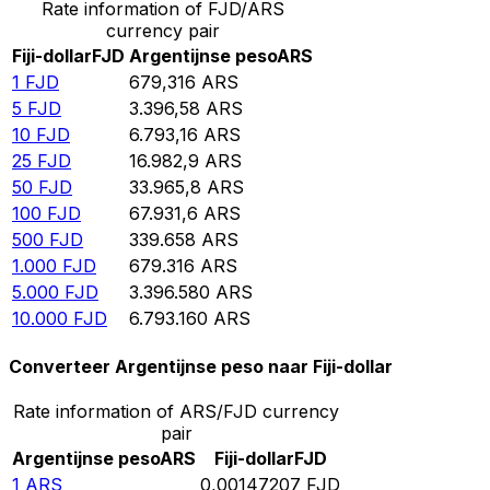
Rate information of FJD/ARS
currency pair
Fiji-dollar
FJD
Argentijnse peso
ARS
1
FJD
679,316
ARS
5
FJD
3.396,58
ARS
10
FJD
6.793,16
ARS
25
FJD
16.982,9
ARS
50
FJD
33.965,8
ARS
100
FJD
67.931,6
ARS
500
FJD
339.658
ARS
1.000
FJD
679.316
ARS
5.000
FJD
3.396.580
ARS
10.000
FJD
6.793.160
ARS
Converteer Argentijnse peso naar Fiji-dollar
Rate information of ARS/FJD currency
pair
Argentijnse peso
ARS
Fiji-dollar
FJD
1
ARS
0,00147207
FJD