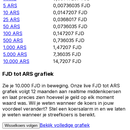
5
ARS
0,00736035
FJD
10
ARS
0,0147207
FJD
25
ARS
0,0368017
FJD
50
ARS
0,0736035
FJD
100
ARS
0,147207
FJD
500
ARS
0,736035
FJD
1.000
ARS
1,47207
FJD
5.000
ARS
7,36035
FJD
10.000
ARS
14,7207
FJD
FJD tot ARS grafiek
Zie je 10.000 FJD in beweging. Onze live FJD tot ARS
grafiek volgt 12 maanden aan realtime middenkoersen
en laat precies zien hoeveel je geld op elk moment
waard was. Wil je weten wanneer de koers in jouw
voordeel verandert? Stel een koersalarm in en we laten
je weten wanneer je streefkoers is bereikt.
Bekijk volledige grafiek
Wisselkoers volgen