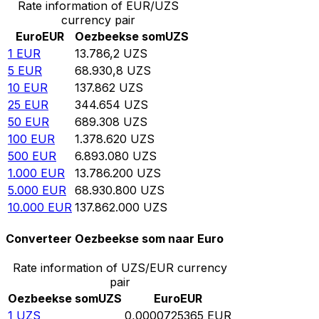
Rate information of EUR/UZS
currency pair
Euro
EUR
Oezbeekse som
UZS
1
EUR
13.786,2
UZS
5
EUR
68.930,8
UZS
10
EUR
137.862
UZS
25
EUR
344.654
UZS
50
EUR
689.308
UZS
100
EUR
1.378.620
UZS
500
EUR
6.893.080
UZS
1.000
EUR
13.786.200
UZS
5.000
EUR
68.930.800
UZS
10.000
EUR
137.862.000
UZS
Converteer Oezbeekse som naar Euro
Rate information of UZS/EUR currency
pair
Oezbeekse som
UZS
Euro
EUR
1
UZS
0,0000725365
EUR