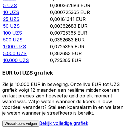
5
UZS
0,000362683
EUR
10
UZS
0,000725365
EUR
25
UZS
0,00181341
EUR
50
UZS
0,00362683
EUR
100
UZS
0,00725365
EUR
500
UZS
0,0362683
EUR
1.000
UZS
0,0725365
EUR
5.000
UZS
0,362683
EUR
10.000
UZS
0,725365
EUR
EUR tot UZS grafiek
Zie je 10.000 EUR in beweging. Onze live EUR tot UZS
grafiek volgt 12 maanden aan realtime middenkoersen
en laat precies zien hoeveel je geld op elk moment
waard was. Wil je weten wanneer de koers in jouw
voordeel verandert? Stel een koersalarm in en we laten
je weten wanneer je streefkoers is bereikt.
Bekijk volledige grafiek
Wisselkoers volgen