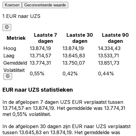
Koersen
Geconverteerde waarde
1 EUR naar UZS
Laatste 7
Laatste 30
Laatste 90
Metriek
dagen
dagen
dagen
Hoog
13.874,19
13.874,19
14.334,43
Laag
13.714,57
13.645,83
13.533,71
Gemiddeld
13.774,31
13.750,07
13.851,73
Volatiliteit
0,55%
0,42%
0,44%
EUR naar UZS statistieken
In de afgelopen 7 dagen UZS EUR verplaatst tussen
13.714,57 en 13.874,19. Het gemiddelde was 13.774,31
met 0,55% volatiliteit.
In de afgelopen 30 dagen zijn EUR naar UZS verplaatst
tussen 13.645,83 en 13.874,19. Het gemiddelde was