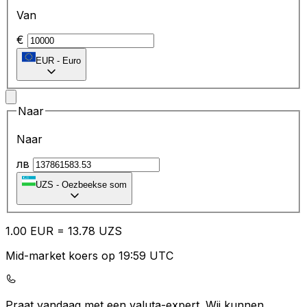
Van
€
EUR
-
Euro
Naar
Naar
лв
UZS
-
Oezbeekse som
1.00
EUR
=
13.78
UZS
Mid-market koers op 19:59 UTC
Praat vandaag met een valuta-expert.
Wij kunnen