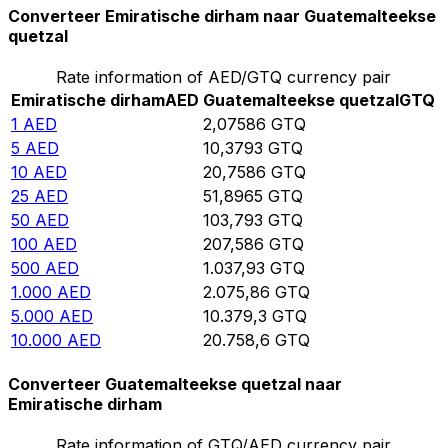
Converteer Emiratische dirham naar Guatemalteekse
quetzal
Rate information of AED/GTQ currency pair
Emiratische dirham
AED
Guatemalteekse quetzal
GTQ
1
AED
2,07586
GTQ
5
AED
10,3793
GTQ
10
AED
20,7586
GTQ
25
AED
51,8965
GTQ
50
AED
103,793
GTQ
100
AED
207,586
GTQ
500
AED
1.037,93
GTQ
1.000
AED
2.075,86
GTQ
5.000
AED
10.379,3
GTQ
10.000
AED
20.758,6
GTQ
Converteer Guatemalteekse quetzal naar
Emiratische dirham
Rate information of GTQ/AED currency pair