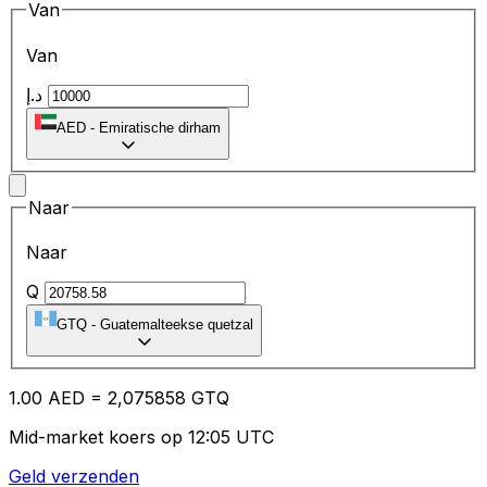
Van
Van
د.إ
AED
-
Emiratische dirham
Naar
Naar
Q
GTQ
-
Guatemalteekse quetzal
1.00
AED
=
2,
075858
GTQ
Mid-market koers op 12:05 UTC
Geld verzenden