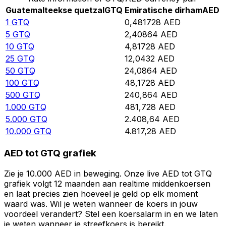
Guatemalteekse quetzal
GTQ
Emiratische dirham
AED
1
GTQ
0,481728
AED
5
GTQ
2,40864
AED
10
GTQ
4,81728
AED
25
GTQ
12,0432
AED
50
GTQ
24,0864
AED
100
GTQ
48,1728
AED
500
GTQ
240,864
AED
1.000
GTQ
481,728
AED
5.000
GTQ
2.408,64
AED
10.000
GTQ
4.817,28
AED
AED tot GTQ grafiek
Zie je 10.000 AED in beweging. Onze live AED tot GTQ
grafiek volgt 12 maanden aan realtime middenkoersen
en laat precies zien hoeveel je geld op elk moment
waard was. Wil je weten wanneer de koers in jouw
voordeel verandert? Stel een koersalarm in en we laten
je weten wanneer je streefkoers is bereikt.