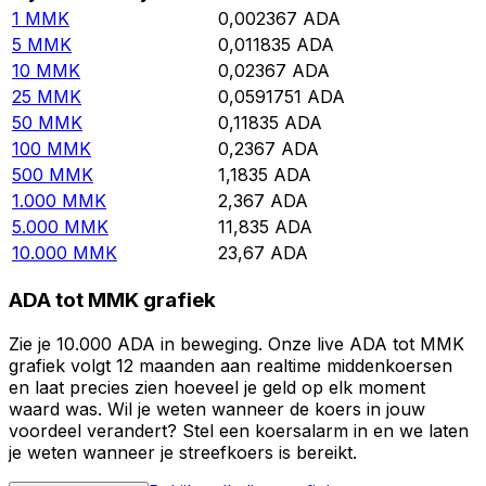
1
MMK
0,002367
ADA
5
MMK
0,011835
ADA
10
MMK
0,02367
ADA
25
MMK
0,0591751
ADA
50
MMK
0,11835
ADA
100
MMK
0,2367
ADA
500
MMK
1,1835
ADA
1.000
MMK
2,367
ADA
5.000
MMK
11,835
ADA
10.000
MMK
23,67
ADA
ADA tot MMK grafiek
Zie je 10.000 ADA in beweging. Onze live ADA tot MMK
grafiek volgt 12 maanden aan realtime middenkoersen
en laat precies zien hoeveel je geld op elk moment
waard was. Wil je weten wanneer de koers in jouw
voordeel verandert? Stel een koersalarm in en we laten
je weten wanneer je streefkoers is bereikt.