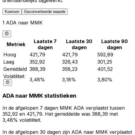
driemaandelijks bijgewerkt.
Koersen
Geconverteerde waarde
1 ADA naar MMK
Laatste 7
Laatste 30
Laatste 90
Metriek
dagen
dagen
dagen
Hoog
421,79
421,79
592,89
Laag
352,92
326,43
301,25
Gemiddeld
388,39
358,23
401,52
Volatiliteit
3,48%
3,18%
3,80%
ADA naar MMK statistieken
In de afgelopen 7 dagen MMK ADA verplaatst tussen
352,92 en 421,79. Het gemiddelde was 388,39 met
3,48% volatiliteit.
In de afgelopen 30 dagen zijn ADA naar MMK verplaatst