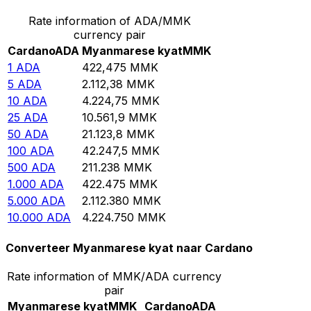
Rate information of ADA/MMK
currency pair
Cardano
ADA
Myanmarese kyat
MMK
1
ADA
422,475
MMK
5
ADA
2.112,38
MMK
10
ADA
4.224,75
MMK
25
ADA
10.561,9
MMK
50
ADA
21.123,8
MMK
100
ADA
42.247,5
MMK
500
ADA
211.238
MMK
1.000
ADA
422.475
MMK
5.000
ADA
2.112.380
MMK
10.000
ADA
4.224.750
MMK
Converteer Myanmarese kyat naar Cardano
Rate information of MMK/ADA currency
pair
Myanmarese kyat
MMK
Cardano
ADA