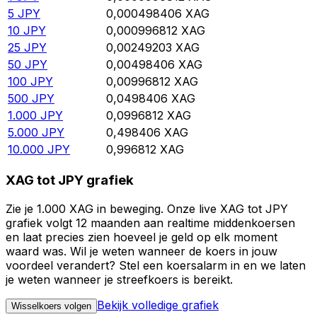
5
JPY
0,000498406
XAG
10
JPY
0,000996812
XAG
25
JPY
0,00249203
XAG
50
JPY
0,00498406
XAG
100
JPY
0,00996812
XAG
500
JPY
0,0498406
XAG
1.000
JPY
0,0996812
XAG
5.000
JPY
0,498406
XAG
10.000
JPY
0,996812
XAG
XAG tot JPY grafiek
Zie je 1.000 XAG in beweging. Onze live XAG tot JPY
grafiek volgt 12 maanden aan realtime middenkoersen
en laat precies zien hoeveel je geld op elk moment
waard was. Wil je weten wanneer de koers in jouw
voordeel verandert? Stel een koersalarm in en we laten
je weten wanneer je streefkoers is bereikt.
Bekijk volledige grafiek
Wisselkoers volgen