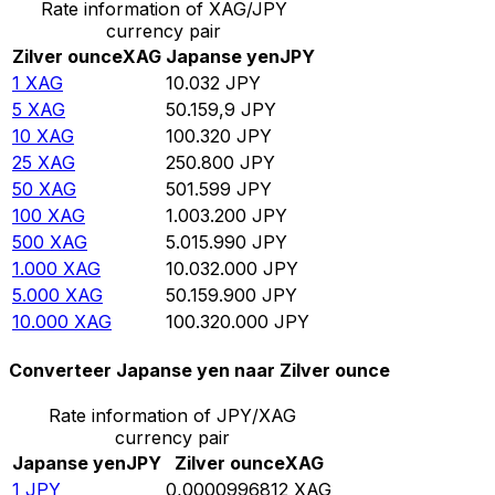
Rate information of XAG/JPY
currency pair
Zilver ounce
XAG
Japanse yen
JPY
1
XAG
10.032
JPY
5
XAG
50.159,9
JPY
10
XAG
100.320
JPY
25
XAG
250.800
JPY
50
XAG
501.599
JPY
100
XAG
1.003.200
JPY
500
XAG
5.015.990
JPY
1.000
XAG
10.032.000
JPY
5.000
XAG
50.159.900
JPY
10.000
XAG
100.320.000
JPY
Converteer Japanse yen naar Zilver ounce
Rate information of JPY/XAG
currency pair
Japanse yen
JPY
Zilver ounce
XAG
1
JPY
0,0000996812
XAG