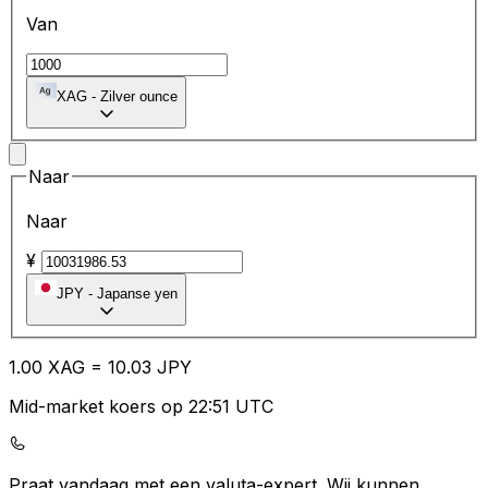
Van
XAG
-
Zilver ounce
Naar
Naar
¥
JPY
-
Japanse yen
1.00
XAG
=
10.03
JPY
Mid-market koers op 22:51 UTC
Praat vandaag met een valuta-expert.
Wij kunnen