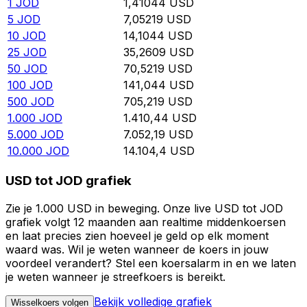
1
JOD
1,41044
USD
5
JOD
7,05219
USD
10
JOD
14,1044
USD
25
JOD
35,2609
USD
50
JOD
70,5219
USD
100
JOD
141,044
USD
500
JOD
705,219
USD
1.000
JOD
1.410,44
USD
5.000
JOD
7.052,19
USD
10.000
JOD
14.104,4
USD
USD tot JOD grafiek
Zie je 1.000 USD in beweging. Onze live USD tot JOD
grafiek volgt 12 maanden aan realtime middenkoersen
en laat precies zien hoeveel je geld op elk moment
waard was. Wil je weten wanneer de koers in jouw
voordeel verandert? Stel een koersalarm in en we laten
je weten wanneer je streefkoers is bereikt.
Bekijk volledige grafiek
Wisselkoers volgen