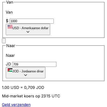
Van
Van
$
USD
-
Amerikaanse dollar
Naar
Naar
JD
JOD
-
Jordaanse dinar
1.00
USD
=
0,
709
JOD
Mid-market koers op 23:15 UTC
Geld verzenden