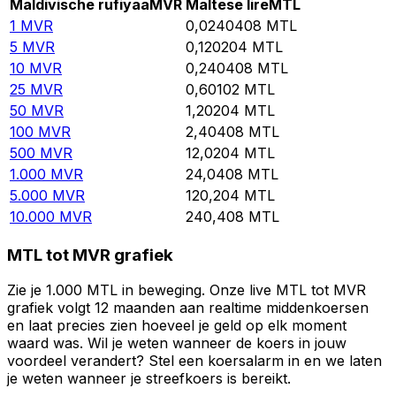
Maldivische rufiyaa
MVR
Maltese lire
MTL
1
MVR
0,0240408
MTL
5
MVR
0,120204
MTL
10
MVR
0,240408
MTL
25
MVR
0,60102
MTL
50
MVR
1,20204
MTL
100
MVR
2,40408
MTL
500
MVR
12,0204
MTL
1.000
MVR
24,0408
MTL
5.000
MVR
120,204
MTL
10.000
MVR
240,408
MTL
MTL tot MVR grafiek
Zie je 1.000 MTL in beweging. Onze live MTL tot MVR
grafiek volgt 12 maanden aan realtime middenkoersen
en laat precies zien hoeveel je geld op elk moment
waard was. Wil je weten wanneer de koers in jouw
voordeel verandert? Stel een koersalarm in en we laten
je weten wanneer je streefkoers is bereikt.