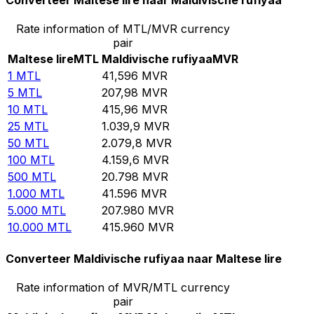
Converteer Maltese lire naar Maldivische rufiyaa
Rate information of MTL/MVR currency
pair
Maltese lire
MTL
Maldivische rufiyaa
MVR
1
MTL
41,596
MVR
5
MTL
207,98
MVR
10
MTL
415,96
MVR
25
MTL
1.039,9
MVR
50
MTL
2.079,8
MVR
100
MTL
4.159,6
MVR
500
MTL
20.798
MVR
1.000
MTL
41.596
MVR
5.000
MTL
207.980
MVR
10.000
MTL
415.960
MVR
Converteer Maldivische rufiyaa naar Maltese lire
Rate information of MVR/MTL currency
pair