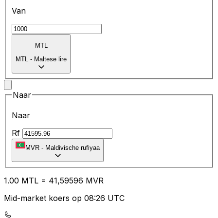
Van
MTL
MTL
-
Maltese lire
Naar
Naar
Rf
MVR
-
Maldivische rufiyaa
1.00
MTL
=
41
,59596
MVR
Mid-market koers op 08:26 UTC