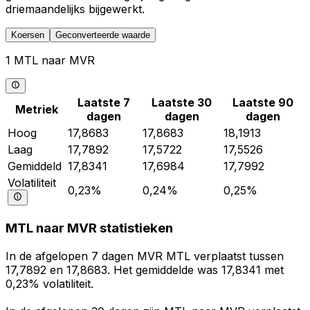
driemaandelijks bijgewerkt.
Koersen
Geconverteerde waarde
1 MTL naar MVR
Laatste 7
Laatste 30
Laatste 90
Metriek
dagen
dagen
dagen
Hoog
17,8683
17,8683
18,1913
Laag
17,7892
17,5722
17,5526
Gemiddeld
17,8341
17,6984
17,7992
Volatiliteit
0,23%
0,24%
0,25%
MTL naar MVR statistieken
In de afgelopen 7 dagen MVR MTL verplaatst tussen
17,7892 en 17,8683. Het gemiddelde was 17,8341 met
0,23% volatiliteit.