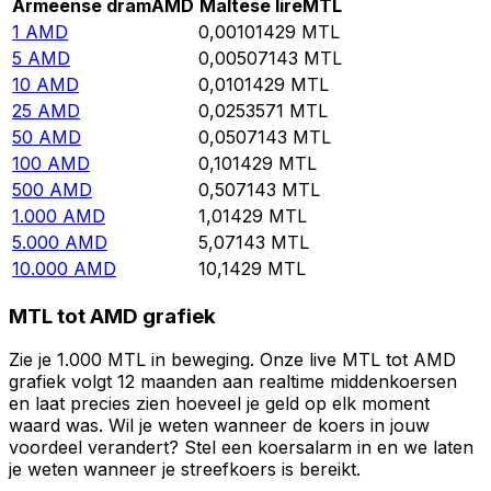
Armeense dram
AMD
Maltese lire
MTL
1
AMD
0,00101429
MTL
5
AMD
0,00507143
MTL
10
AMD
0,0101429
MTL
25
AMD
0,0253571
MTL
50
AMD
0,0507143
MTL
100
AMD
0,101429
MTL
500
AMD
0,507143
MTL
1.000
AMD
1,01429
MTL
5.000
AMD
5,07143
MTL
10.000
AMD
10,1429
MTL
MTL tot AMD grafiek
Zie je 1.000 MTL in beweging. Onze live MTL tot AMD
grafiek volgt 12 maanden aan realtime middenkoersen
en laat precies zien hoeveel je geld op elk moment
waard was. Wil je weten wanneer de koers in jouw
voordeel verandert? Stel een koersalarm in en we laten
je weten wanneer je streefkoers is bereikt.