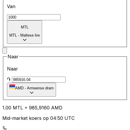
Van
MTL
MTL
-
Maltese lire
Naar
Naar
֏
AMD
-
Armeense dram
1.00
MTL
=
98
5,9160
AMD
Mid-market koers op 04:50 UTC