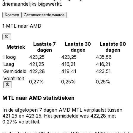
driemaandelijks bijgewerkt.
Koersen
Geconverteerde waarde
1 MTL naar AMD
Laatste 7
Laatste 30
Laatste 90
Metriek
dagen
dagen
dagen
Hoog
423,25
423,25
435,56
Laag
421,25
416,21
416,21
Gemiddeld
422,28
419,41
423,51
Volatiliteit
0,27%
0,25%
0,25%
MTL naar AMD statistieken
In de afgelopen 7 dagen AMD MTL verplaatst tussen
421,25 en 423,25. Het gemiddelde was 422,28 met
0,27% volatiliteit.