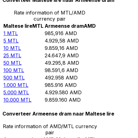
Converteer Maltese lire naar Armeense dram
Rate information of MTL/AMD
currency pair
Maltese lire
MTL
Armeense dram
AMD
1
MTL
985,916
AMD
5
MTL
4.929,58
AMD
10
MTL
9.859,16
AMD
25
MTL
24.647,9
AMD
50
MTL
49.295,8
AMD
100
MTL
98.591,6
AMD
500
MTL
492.958
AMD
1.000
MTL
985.916
AMD
5.000
MTL
4.929.580
AMD
10.000
MTL
9.859.160
AMD
Converteer Armeense dram naar Maltese lire
Rate information of AMD/MTL currency
pair