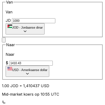
Van
Van
JD
JOD
-
Jordaanse dinar
Naar
Naar
$
USD
-
Amerikaanse dollar
1.00
JOD
=
1,
410437
USD
Mid-market koers op 10:55 UTC