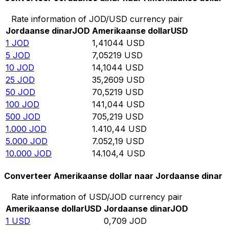
Rate information of JOD/USD currency pair
Jordaanse dinar
JOD
Amerikaanse dollar
USD
1
JOD
1,41044
USD
5
JOD
7,05219
USD
10
JOD
14,1044
USD
25
JOD
35,2609
USD
50
JOD
70,5219
USD
100
JOD
141,044
USD
500
JOD
705,219
USD
1.000
JOD
1.410,44
USD
5.000
JOD
7.052,19
USD
10.000
JOD
14.104,4
USD
Converteer Amerikaanse dollar naar Jordaanse dinar
Rate information of USD/JOD currency pair
Amerikaanse dollar
USD
Jordaanse dinar
JOD
1
USD
0,709
JOD