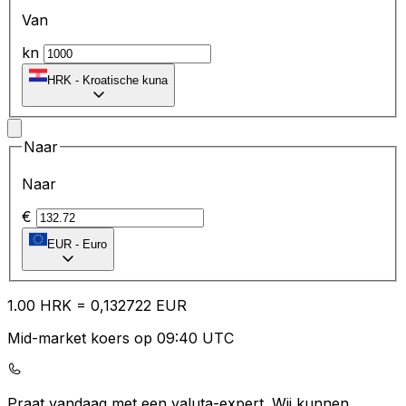
Van
kn
HRK
-
Kroatische kuna
Naar
Naar
€
EUR
-
Euro
1.00
HRK
=
0,
132722
EUR
Mid-market koers op 09:40 UTC
Praat vandaag met een valuta-expert.
Wij kunnen