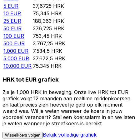
5
EUR
37,6725
HRK
10
EUR
75,345
HRK
25
EUR
188,363
HRK
50
EUR
376,725
HRK
100
EUR
753,45
HRK
500
EUR
3.767,25
HRK
1.000
EUR
7.534,5
HRK
5.000
EUR
37.672,5
HRK
10.000
EUR
75.345
HRK
HRK tot EUR grafiek
Zie je 1.000 HRK in beweging. Onze live HRK tot EUR
grafiek volgt 12 maanden aan realtime middenkoersen
en laat precies zien hoeveel je geld op elk moment
waard was. Wil je weten wanneer de koers in jouw
voordeel verandert? Stel een koersalarm in en we laten
je weten wanneer je streefkoers is bereikt.
Bekijk volledige grafiek
Wisselkoers volgen