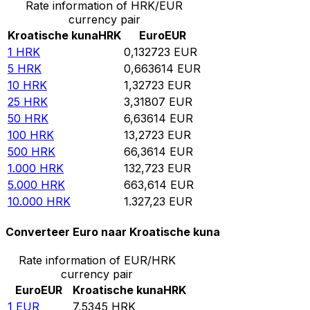
Rate information of HRK/EUR
currency pair
Kroatische kuna
HRK
Euro
EUR
1
HRK
0,132723
EUR
5
HRK
0,663614
EUR
10
HRK
1,32723
EUR
25
HRK
3,31807
EUR
50
HRK
6,63614
EUR
100
HRK
13,2723
EUR
500
HRK
66,3614
EUR
1.000
HRK
132,723
EUR
5.000
HRK
663,614
EUR
10.000
HRK
1.327,23
EUR
Converteer Euro naar Kroatische kuna
Rate information of EUR/HRK
currency pair
Euro
EUR
Kroatische kuna
HRK
1
EUR
7,5345
HRK