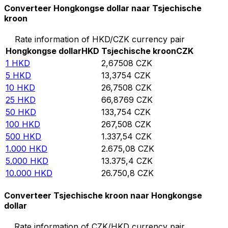
Converteer Hongkongse dollar naar Tsjechische
kroon
Rate information of HKD/CZK currency pair
Hongkongse dollar
HKD
Tsjechische kroon
CZK
1
HKD
2,67508
CZK
5
HKD
13,3754
CZK
10
HKD
26,7508
CZK
25
HKD
66,8769
CZK
50
HKD
133,754
CZK
100
HKD
267,508
CZK
500
HKD
1.337,54
CZK
1.000
HKD
2.675,08
CZK
5.000
HKD
13.375,4
CZK
10.000
HKD
26.750,8
CZK
Converteer Tsjechische kroon naar Hongkongse
dollar
Rate information of CZK/HKD currency pair