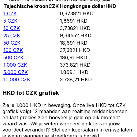
Tsjechische kroon
CZK
Hongkongse dollar
HKD
1
CZK
0,373821
HKD
5
CZK
1,8691
HKD
10
CZK
3,73821
HKD
25
CZK
9,34552
HKD
50
CZK
18,691
HKD
100
CZK
37,3821
HKD
500
CZK
186,91
HKD
1.000
CZK
373,821
HKD
5.000
CZK
1.869,1
HKD
10.000
CZK
3.738,21
HKD
HKD tot CZK grafiek
Zie je 1.000 HKD in beweging. Onze live HKD tot CZK
grafiek volgt 12 maanden aan realtime middenkoersen
en laat precies zien hoeveel je geld op elk moment
waard was. Wil je weten wanneer de koers in jouw
voordeel verandert? Stel een koersalarm in en we laten
je weten wanneer je streefkoers is bereikt.