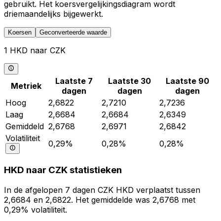
gebruikt. Het koersvergelijkingsdiagram wordt
driemaandelijks bijgewerkt.
Koersen
Geconverteerde waarde
1 HKD naar CZK
Laatste 7
Laatste 30
Laatste 90
Metriek
dagen
dagen
dagen
Hoog
2,6822
2,7210
2,7236
Laag
2,6684
2,6684
2,6349
Gemiddeld
2,6768
2,6971
2,6842
Volatiliteit
0,29%
0,28%
0,28%
HKD naar CZK statistieken
In de afgelopen 7 dagen CZK HKD verplaatst tussen
2,6684 en 2,6822. Het gemiddelde was 2,6768 met
0,29% volatiliteit.