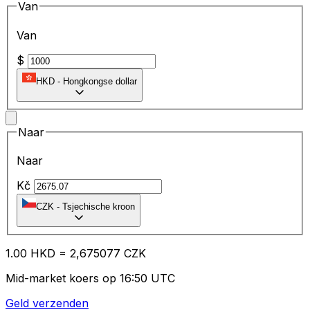
Van
Van
$
HKD
-
Hongkongse dollar
Naar
Naar
Kč
CZK
-
Tsjechische kroon
1.00
HKD
=
2,
675077
CZK
Mid-market koers op 16:50 UTC
Geld verzenden