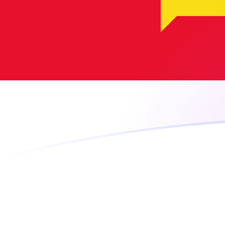
GGP naar MGF wisselkoersen vandaa
Converteer Guernsey pond naar Malagassische frank
Rate information of GGP/MGF currency pair
Guernsey pond
GGP
Malagassische frank
MGF
1
GGP
29.060
MGF
5
GGP
145.300
MGF
10
GGP
290.600
MGF
25
GGP
726.499
MGF
50
GGP
1.453.000
MGF
100
GGP
2.906.000
MGF
500
GGP
14.530.000
MGF
1.000
GGP
29.060.000
MGF
5.000
GGP
145.300.000
MGF
10.000
GGP
290.600.000
MGF