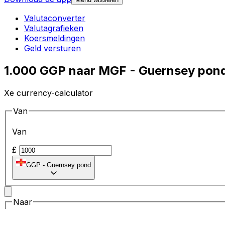
Valutaconverter
Valutagrafieken
Koersmeldingen
Geld versturen
1.000 GGP naar MGF - Guernsey pond
Xe currency-calculator
Van
Van
£
GGP
-
Guernsey pond
Naar
Naar