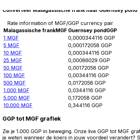
Converteer Malagassische frank naar Guernsey pond
Rate information of MGF/GGP currency pair
Malagassische frank
MGF
Guernsey pond
GGP
1
MGF
0,0000344116
GGP
5
MGF
0,000172058
GGP
10
MGF
0,000344116
GGP
25
MGF
0,00086029
GGP
50
MGF
0,00172058
GGP
100
MGF
0,00344116
GGP
500
MGF
0,0172058
GGP
1.000
MGF
0,0344116
GGP
5.000
MGF
0,172058
GGP
10.000
MGF
0,344116
GGP
GGP tot MGF grafiek
Zie je 1.000 GGP in beweging. Onze live GGP tot MGF gra
je weten wanneer de koers in jouw voordeel verandert? St