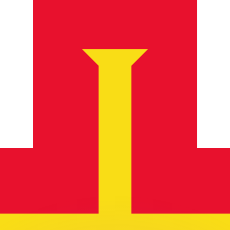
erende koersen overtreffen.
it is alleen ter informatie. U ontvangt deze koers niet bij
?