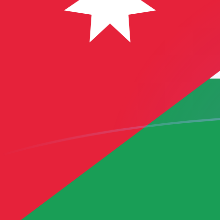
COP naar JOD wisselkoersen vandaa
Converteer Colombiaanse peso naar Jordaanse dinar
Rate information of COP/JOD currency pair
Colombiaanse peso
COP
Jordaanse dinar
JOD
1
COP
0,00022442
JOD
5
COP
0,0011221
JOD
10
COP
0,0022442
JOD
25
COP
0,0056105
JOD
50
COP
0,011221
JOD
100
COP
0,022442
JOD
500
COP
0,11221
JOD
1.000
COP
0,22442
JOD
5.000
COP
1,1221
JOD
10.000
COP
2,2442
JOD
Converteer Jordaanse dinar naar Colombiaanse peso