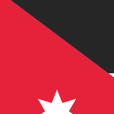
JD
JOD
-
Jordaanse dinar
1.00
COP
=
0,
000224
JOD
Mid-market koers op 21:12 UTC
Praat vandaag met een valuta-expert.
Wij kunnen concurr
Gesprek plannen
Wij gebruiken de midmarket koers voor onze Converter. D
bekijken
Wist je dat je met Xe geld naar het buitenland kunt sturen
Meld je vandaag aan