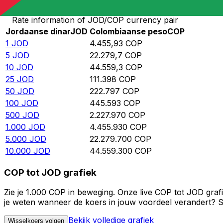
Rate information of JOD/COP currency pair
Jordaanse dinar
JOD
Colombiaanse peso
COP
1
JOD
4.455,93
COP
5
JOD
22.279,7
COP
10
JOD
44.559,3
COP
25
JOD
111.398
COP
50
JOD
222.797
COP
100
JOD
445.593
COP
500
JOD
2.227.970
COP
1.000
JOD
4.455.930
COP
5.000
JOD
22.279.700
COP
10.000
JOD
44.559.300
COP
COP tot JOD grafiek
Zie je 1.000 COP in beweging. Onze live COP tot JOD graf
je weten wanneer de koers in jouw voordeel verandert? St
Bekijk volledige grafiek
Wisselkoers volgen