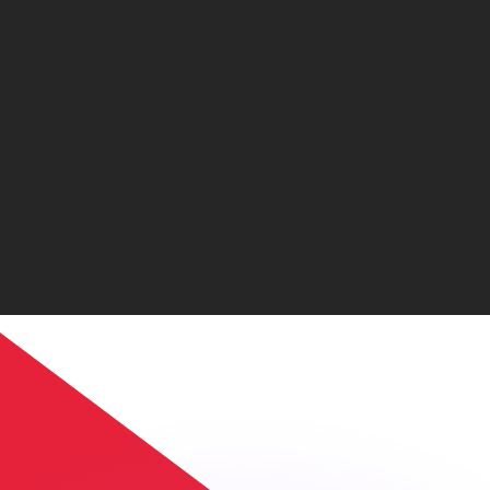
erende koersen overtreffen.
it is alleen ter informatie. U ontvangt deze koers niet bij
?