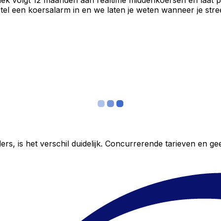
iek volgt 12 maanden aan realtime middenkoersen en laat p
el een koersalarm in en we laten je weten wanneer je stree
ers, is het verschil duidelijk. Concurrerende tarieven en 