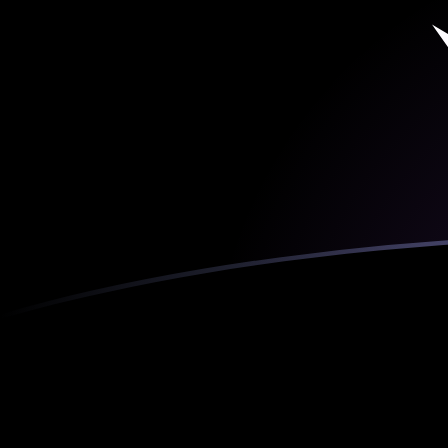
ADA naar ETH wisselkoersen vandaa
Converteer Cardano naar Ethereum
Rate information of ADA/ETH
currency pair
Cardano
ADA
Ethereum
ETH
1
ADA
0,000104811
ETH
5
ADA
0,000524055
ETH
10
ADA
0,00104811
ETH
25
ADA
0,00262028
ETH
50
ADA
0,00524055
ETH
100
ADA
0,0104811
ETH
500
ADA
0,0524055
ETH
1.000
ADA
0,104811
ETH
5.000
ADA
0,524055
ETH
10.000
ADA
1,04811
ETH