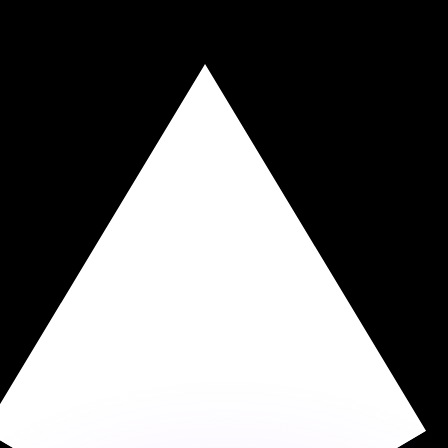
erende koersen overtreffen.
it is alleen ter informatie. U ontvangt deze koers niet bij
?