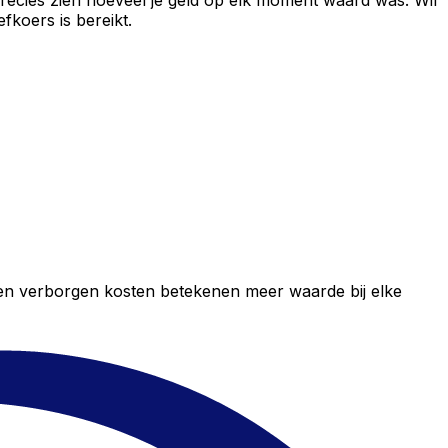
recies zien hoeveel je geld op elk moment waard was. Wil
fkoers is bereikt.
geen verborgen kosten betekenen meer waarde bij elke