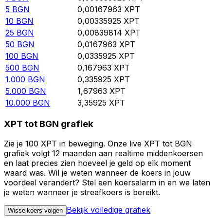
5
BGN
0,00167963
XPT
10
BGN
0,00335925
XPT
25
BGN
0,00839814
XPT
50
BGN
0,0167963
XPT
100
BGN
0,0335925
XPT
500
BGN
0,167963
XPT
1.000
BGN
0,335925
XPT
5.000
BGN
1,67963
XPT
10.000
BGN
3,35925
XPT
XPT tot BGN grafiek
Zie je 100 XPT in beweging. Onze live XPT tot BGN
grafiek volgt 12 maanden aan realtime middenkoersen
en laat precies zien hoeveel je geld op elk moment
waard was. Wil je weten wanneer de koers in jouw
voordeel verandert? Stel een koersalarm in en we laten
je weten wanneer je streefkoers is bereikt.
Bekijk volledige grafiek
Wisselkoers volgen