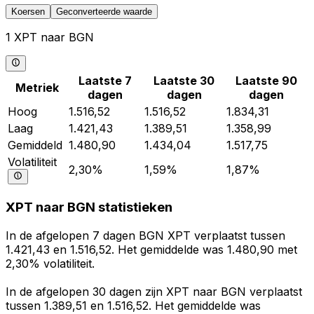
Koersen
Geconverteerde waarde
1 XPT naar BGN
Laatste 7
Laatste 30
Laatste 90
Metriek
dagen
dagen
dagen
Hoog
1.516,52
1.516,52
1.834,31
Laag
1.421,43
1.389,51
1.358,99
Gemiddeld
1.480,90
1.434,04
1.517,75
Volatiliteit
2,30%
1,59%
1,87%
XPT naar BGN statistieken
In de afgelopen 7 dagen BGN XPT verplaatst tussen
1.421,43 en 1.516,52. Het gemiddelde was 1.480,90 met
2,30% volatiliteit.
In de afgelopen 30 dagen zijn XPT naar BGN verplaatst
tussen 1.389,51 en 1.516,52. Het gemiddelde was