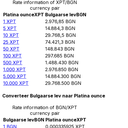
Rate information of XPT/BGN
currency pair
Platina ounce
XPT
Bulgaarse lev
BGN
1
XPT
2.976,85
BGN
5
XPT
14.884,3
BGN
10
XPT
29.768,5
BGN
25
XPT
74.421,3
BGN
50
XPT
148.843
BGN
100
XPT
297.685
BGN
500
XPT
1.488.430
BGN
1.000
XPT
2.976.850
BGN
5.000
XPT
14.884.300
BGN
10.000
XPT
29.768.500
BGN
Converteer Bulgaarse lev naar Platina ounce
Rate information of BGN/XPT
currency pair
Bulgaarse lev
BGN
Platina ounce
XPT
1
BGN
0,000335925
XPT