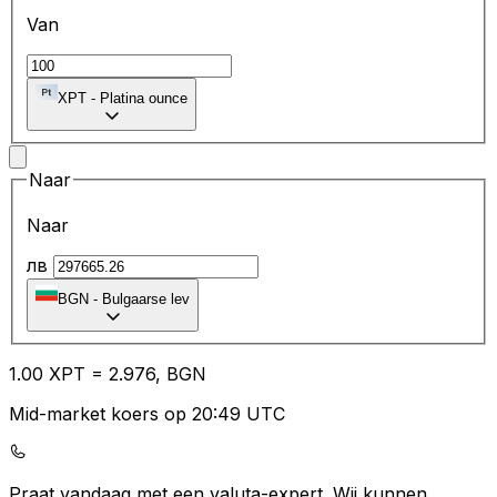
Van
XPT
-
Platina ounce
Naar
Naar
лв
BGN
-
Bulgaarse lev
1.00
XPT
=
2.97
6,
BGN
Mid-market koers op 20:49 UTC
Praat vandaag met een valuta-expert.
Wij kunnen