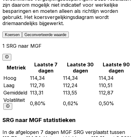
zijn daarom mogelijk niet indicatief voor werkelijke
besparingen en moeten alleen als richtlijn worden
gebruikt. Het koersvergelijkingsdiagram wordt
driemaandelijks bijgewerkt.
Koersen
Geconverteerde waarde
1 SRG naar MGF
Laatste 7
Laatste 30
Laatste 90
Metriek
dagen
dagen
dagen
Hoog
114,34
114,34
114,34
Laag
112,76
112,24
110,51
Gemiddeld
113,31
113,55
112,87
Volatiliteit
0,80%
0,62%
0,50%
SRG naar MGF statistieken
In de afgelopen 7 dagen MGF SRG verplaatst tussen