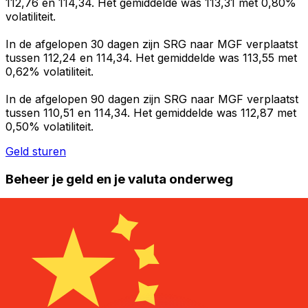
112,76 en 114,34. Het gemiddelde was 113,31 met 0,80%
volatiliteit.
In de afgelopen 30 dagen zijn SRG naar MGF verplaatst
tussen 112,24 en 114,34. Het gemiddelde was 113,55 met
0,62% volatiliteit.
In de afgelopen 90 dagen zijn SRG naar MGF verplaatst
tussen 110,51 en 114,34. Het gemiddelde was 112,87 met
0,50% volatiliteit.
Geld sturen
Beheer je geld en je valuta onderweg
De Xe-app heeft alles wat je nodig hebt voor wereldwijde
geldtransfers en valutabeheer. Wissel valuta's om, stel
koerswaarschuwingen in en maak geld over naar het
buitenland zonder verborgen kosten. Download
vandaag nog!