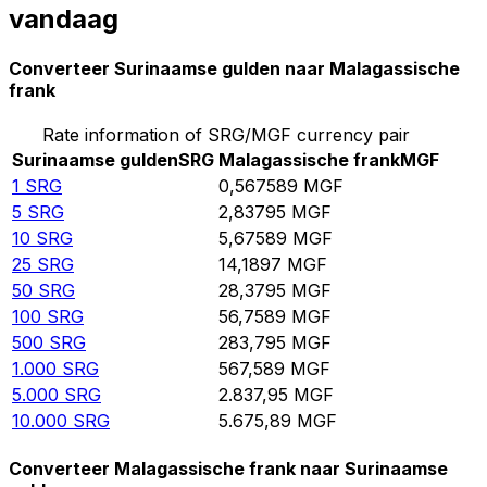
vandaag
Converteer Surinaamse gulden naar Malagassische
frank
Rate information of SRG/MGF currency pair
Surinaamse gulden
SRG
Malagassische frank
MGF
1
SRG
0,567589
MGF
5
SRG
2,83795
MGF
10
SRG
5,67589
MGF
25
SRG
14,1897
MGF
50
SRG
28,3795
MGF
100
SRG
56,7589
MGF
500
SRG
283,795
MGF
1.000
SRG
567,589
MGF
5.000
SRG
2.837,95
MGF
10.000
SRG
5.675,89
MGF
Converteer Malagassische frank naar Surinaamse