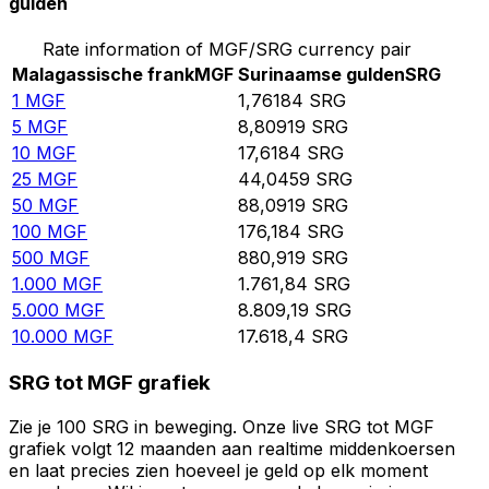
gulden
Rate information of MGF/SRG currency pair
Malagassische frank
MGF
Surinaamse gulden
SRG
1
MGF
1,76184
SRG
5
MGF
8,80919
SRG
10
MGF
17,6184
SRG
25
MGF
44,0459
SRG
50
MGF
88,0919
SRG
100
MGF
176,184
SRG
500
MGF
880,919
SRG
1.000
MGF
1.761,84
SRG
5.000
MGF
8.809,19
SRG
10.000
MGF
17.618,4
SRG
SRG tot MGF grafiek
Zie je 100 SRG in beweging. Onze live SRG tot MGF
grafiek volgt 12 maanden aan realtime middenkoersen
en laat precies zien hoeveel je geld op elk moment