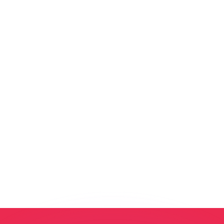
erende koersen overtreffen.
it is alleen ter informatie. U ontvangt deze koers niet bij
?