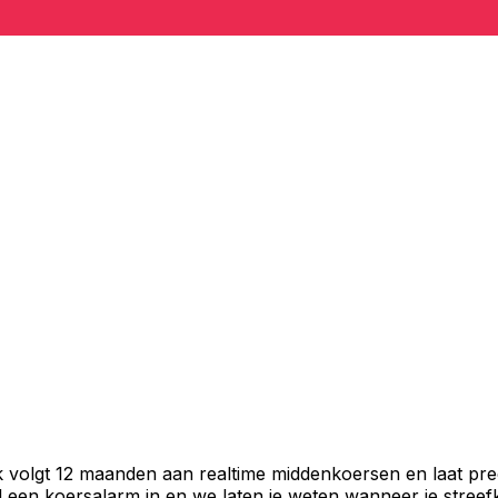
k volgt 12 maanden aan realtime middenkoersen en laat pre
een koersalarm in en we laten je weten wanneer je streefko