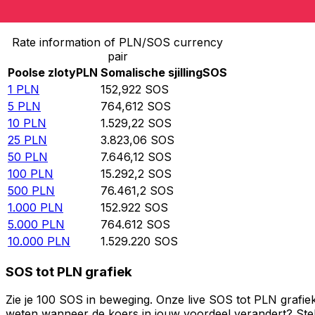
Converteer Poolse zloty naar Somalische sjilling
Rate information of PLN/SOS currency
pair
Poolse zloty
PLN
Somalische sjilling
SOS
1
PLN
152,922
SOS
5
PLN
764,612
SOS
10
PLN
1.529,22
SOS
25
PLN
3.823,06
SOS
50
PLN
7.646,12
SOS
100
PLN
15.292,2
SOS
500
PLN
76.461,2
SOS
1.000
PLN
152.922
SOS
5.000
PLN
764.612
SOS
10.000
PLN
1.529.220
SOS
SOS tot PLN grafiek
Zie je 100 SOS in beweging. Onze live SOS tot PLN grafie
weten wanneer de koers in jouw voordeel verandert? Stel 