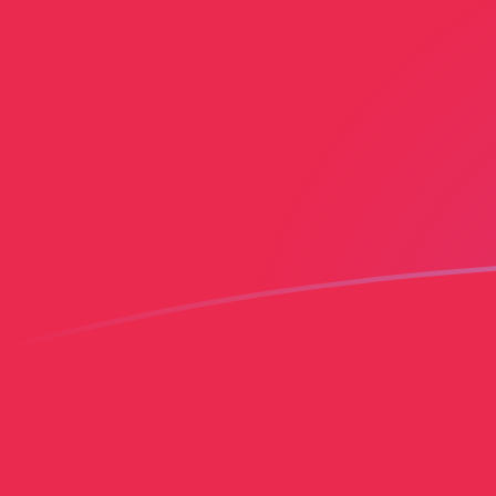
SOS naar PLN wisselkoersen vandaa
Converteer Somalische sjilling naar Poolse zloty
Rate information of SOS/PLN currency
pair
Somalische sjilling
SOS
Poolse zloty
PLN
1
SOS
0,00653926
PLN
5
SOS
0,0326963
PLN
10
SOS
0,0653926
PLN
25
SOS
0,163482
PLN
50
SOS
0,326963
PLN
100
SOS
0,653926
PLN
500
SOS
3,26963
PLN
1.000
SOS
6,53926
PLN
5.000
SOS
32,6963
PLN
10.000
SOS
65,3926
PLN