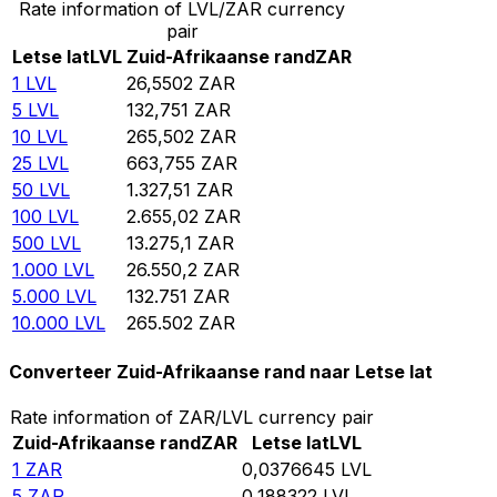
Rate information of LVL/ZAR currency
pair
Letse lat
LVL
Zuid-Afrikaanse rand
ZAR
1
LVL
26,5502
ZAR
5
LVL
132,751
ZAR
10
LVL
265,502
ZAR
25
LVL
663,755
ZAR
50
LVL
1.327,51
ZAR
100
LVL
2.655,02
ZAR
500
LVL
13.275,1
ZAR
1.000
LVL
26.550,2
ZAR
5.000
LVL
132.751
ZAR
10.000
LVL
265.502
ZAR
Converteer Zuid-Afrikaanse rand naar Letse lat
Rate information of ZAR/LVL currency pair
Zuid-Afrikaanse rand
ZAR
Letse lat
LVL
1
ZAR
0,0376645
LVL
5
ZAR
0,188322
LVL