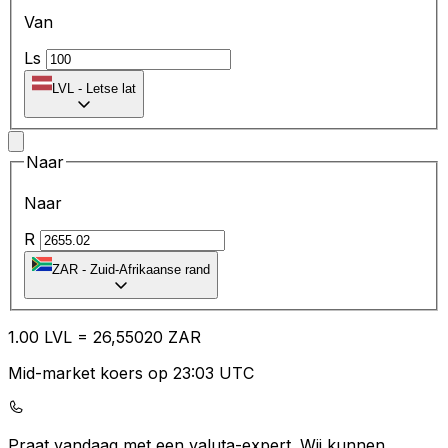
Van
Ls
LVL
-
Letse lat
Naar
Naar
R
ZAR
-
Zuid-Afrikaanse rand
1.00
LVL
=
26
,55020
ZAR
Mid-market koers op 23:03 UTC
Praat vandaag met een valuta-expert.
Wij kunnen