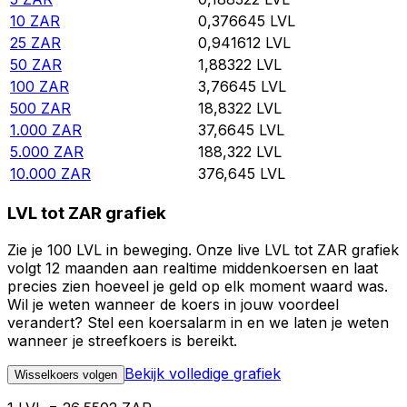
10
ZAR
0,376645
LVL
25
ZAR
0,941612
LVL
50
ZAR
1,88322
LVL
100
ZAR
3,76645
LVL
500
ZAR
18,8322
LVL
1.000
ZAR
37,6645
LVL
5.000
ZAR
188,322
LVL
10.000
ZAR
376,645
LVL
LVL tot ZAR grafiek
Zie je 100 LVL in beweging. Onze live LVL tot ZAR grafiek
volgt 12 maanden aan realtime middenkoersen en laat
precies zien hoeveel je geld op elk moment waard was.
Wil je weten wanneer de koers in jouw voordeel
verandert? Stel een koersalarm in en we laten je weten
wanneer je streefkoers is bereikt.
Bekijk volledige grafiek
Wisselkoers volgen