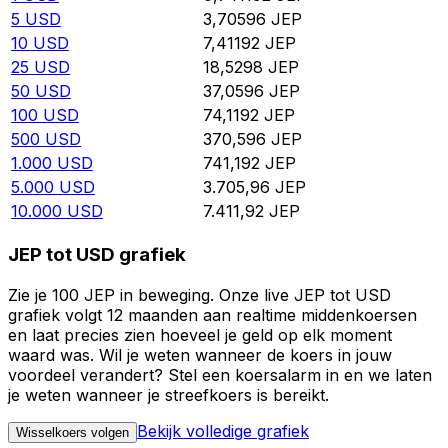
5
USD
3,70596
JEP
10
USD
7,41192
JEP
25
USD
18,5298
JEP
50
USD
37,0596
JEP
100
USD
74,1192
JEP
500
USD
370,596
JEP
1.000
USD
741,192
JEP
5.000
USD
3.705,96
JEP
10.000
USD
7.411,92
JEP
JEP tot USD grafiek
Zie je 100 JEP in beweging. Onze live JEP tot USD
grafiek volgt 12 maanden aan realtime middenkoersen
en laat precies zien hoeveel je geld op elk moment
waard was. Wil je weten wanneer de koers in jouw
voordeel verandert? Stel een koersalarm in en we laten
je weten wanneer je streefkoers is bereikt.
Bekijk volledige grafiek
Wisselkoers volgen