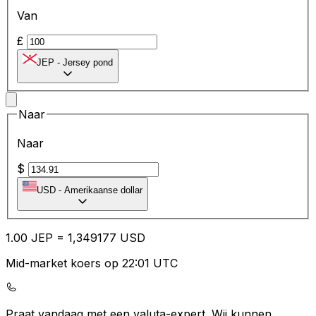
Van
£
JEP
-
Jersey pond
Naar
Naar
$
USD
-
Amerikaanse dollar
1.00
JEP
=
1,
349177
USD
Mid-market koers op 22:01 UTC
Praat vandaag met een valuta-expert.
Wij kunnen