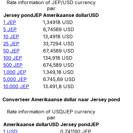
Rate information of JEP/USD currency
pair
Jersey pond
JEP
Amerikaanse dollar
USD
1
JEP
1,34918
USD
5
JEP
6,74589
USD
10
JEP
13,4918
USD
25
JEP
33,7294
USD
50
JEP
67,4589
USD
100
JEP
134,918
USD
500
JEP
674,589
USD
1.000
JEP
1.349,18
USD
5.000
JEP
6.745,89
USD
10.000
JEP
13.491,8
USD
Converteer Amerikaanse dollar naar Jersey pond
Rate information of USD/JEP currency
pair
Amerikaanse dollar
USD
Jersey pond
JEP
1
USD
0,741192
JEP