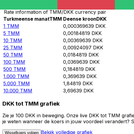
Rate information of TMM/DKK currency pair
Turkmeense manat
TMM
Deense kroon
DKK
1
TMM
0,000369639
DKK
5
TMM
0,00184819
DKK
10
TMM
0,00369639
DKK
25
TMM
0,00924097
DKK
50
TMM
0,0184819
DKK
100
TMM
0,0369639
DKK
500
TMM
0,184819
DKK
1.000
TMM
0,369639
DKK
5.000
TMM
1,84819
DKK
10.000
TMM
3,69639
DKK
DKK tot TMM grafiek
Zie je 100 DKK in beweging. Onze live DKK tot TMM grafi
je weten wanneer de koers in jouw voordeel verandert? St
Bekijk volledige grafiek
Wisselkoers volgen