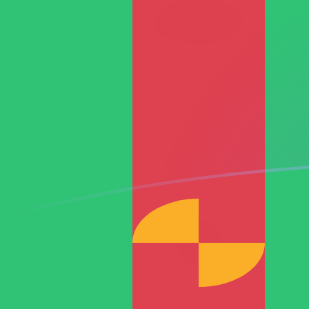
DKK naar TMM wisselkoersen vanda
Converteer Deense kroon naar Turkmeense manat
Rate information of DKK/TMM currency pair
Deense kroon
DKK
Turkmeense manat
TMM
1
DKK
2.705,34
TMM
5
DKK
13.526,7
TMM
10
DKK
27.053,4
TMM
25
DKK
67.633,6
TMM
50
DKK
135.267
TMM
100
DKK
270.534
TMM
500
DKK
1.352.670
TMM
1.000
DKK
2.705.340
TMM
5.000
DKK
13.526.700
TMM
10.000
DKK
27.053.400
TMM
Converteer Turkmeense manat naar Deense kroon