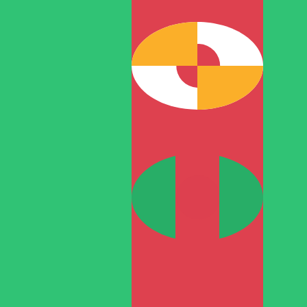
TMM
-
Turkmeense manat
1.00
DKK
=
2.70
5,
TMM
Mid-market koers op 12:32 UTC
Praat vandaag met een valuta-expert.
Wij kunnen concurr
Gesprek plannen
Wij gebruiken de midmarket koers voor onze Converter. D
bekijken
Wist je dat je met Xe geld naar het buitenland kunt sturen
Meld je vandaag aan