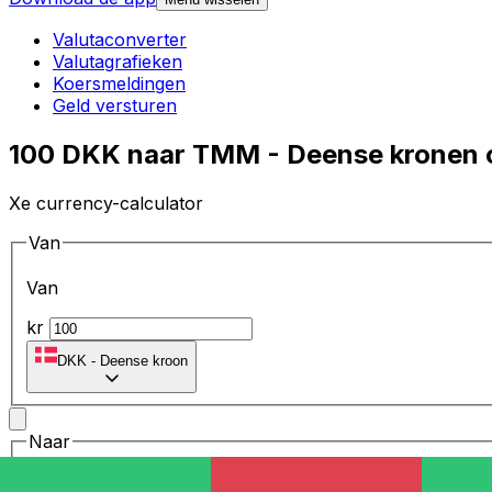
Valutaconverter
Valutagrafieken
Koersmeldingen
Geld versturen
100 DKK naar TMM - Deense kronen 
Xe currency-calculator
Van
Van
kr
DKK
-
Deense kroon
Naar
Naar