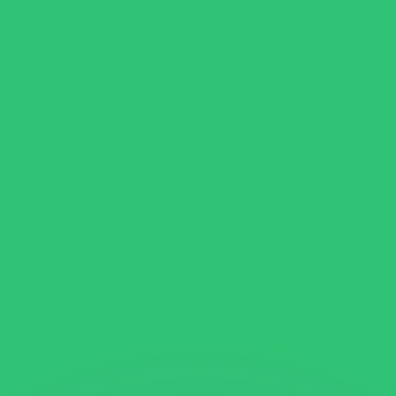
erende koersen overtreffen.
it is alleen ter informatie. U ontvangt deze koers niet bij
?