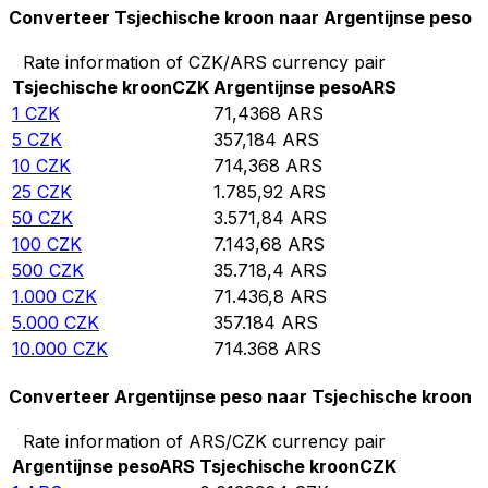
Converteer Tsjechische kroon naar Argentijnse peso
Rate information of CZK/ARS currency pair
Tsjechische kroon
CZK
Argentijnse peso
ARS
1
CZK
71,4368
ARS
5
CZK
357,184
ARS
10
CZK
714,368
ARS
25
CZK
1.785,92
ARS
50
CZK
3.571,84
ARS
100
CZK
7.143,68
ARS
500
CZK
35.718,4
ARS
1.000
CZK
71.436,8
ARS
5.000
CZK
357.184
ARS
10.000
CZK
714.368
ARS
Converteer Argentijnse peso naar Tsjechische kroon
Rate information of ARS/CZK currency pair
Argentijnse peso
ARS
Tsjechische kroon
CZK