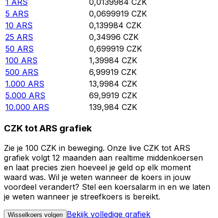
1
ARS
0,0139984
CZK
5
ARS
0,0699919
CZK
10
ARS
0,139984
CZK
25
ARS
0,34996
CZK
50
ARS
0,699919
CZK
100
ARS
1,39984
CZK
500
ARS
6,99919
CZK
1.000
ARS
13,9984
CZK
5.000
ARS
69,9919
CZK
10.000
ARS
139,984
CZK
CZK tot ARS grafiek
Zie je 100 CZK in beweging. Onze live CZK tot ARS
grafiek volgt 12 maanden aan realtime middenkoersen
en laat precies zien hoeveel je geld op elk moment
waard was. Wil je weten wanneer de koers in jouw
voordeel verandert? Stel een koersalarm in en we laten
je weten wanneer je streefkoers is bereikt.
Bekijk volledige grafiek
Wisselkoers volgen