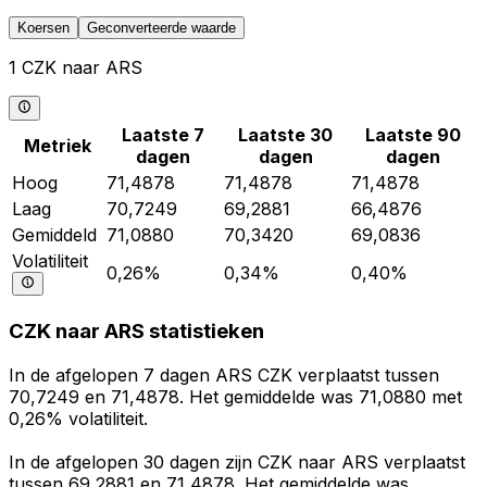
Koersen
Geconverteerde waarde
1 CZK naar ARS
Laatste 7
Laatste 30
Laatste 90
Metriek
dagen
dagen
dagen
Hoog
71,4878
71,4878
71,4878
Laag
70,7249
69,2881
66,4876
Gemiddeld
71,0880
70,3420
69,0836
Volatiliteit
0,26%
0,34%
0,40%
CZK naar ARS statistieken
In de afgelopen 7 dagen ARS CZK verplaatst tussen
70,7249 en 71,4878. Het gemiddelde was 71,0880 met
0,26% volatiliteit.
In de afgelopen 30 dagen zijn CZK naar ARS verplaatst
tussen 69,2881 en 71,4878. Het gemiddelde was