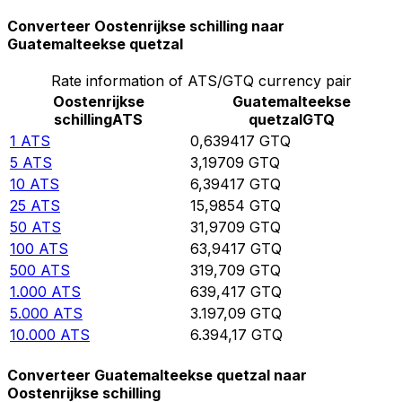
Converteer Oostenrijkse schilling naar
Guatemalteekse quetzal
Rate information of ATS/GTQ currency pair
Oostenrijkse
Guatemalteekse
schilling
ATS
quetzal
GTQ
1
ATS
0,639417
GTQ
5
ATS
3,19709
GTQ
10
ATS
6,39417
GTQ
25
ATS
15,9854
GTQ
50
ATS
31,9709
GTQ
100
ATS
63,9417
GTQ
500
ATS
319,709
GTQ
1.000
ATS
639,417
GTQ
5.000
ATS
3.197,09
GTQ
10.000
ATS
6.394,17
GTQ
Converteer Guatemalteekse quetzal naar
Oostenrijkse schilling