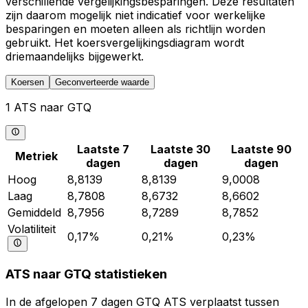
verschillende vergelijkingsbesparingen. Deze resultaten
zijn daarom mogelijk niet indicatief voor werkelijke
besparingen en moeten alleen als richtlijn worden
gebruikt. Het koersvergelijkingsdiagram wordt
driemaandelijks bijgewerkt.
Koersen
Geconverteerde waarde
1 ATS naar GTQ
Laatste 7
Laatste 30
Laatste 90
Metriek
dagen
dagen
dagen
Hoog
8,8139
8,8139
9,0008
Laag
8,7808
8,6732
8,6602
Gemiddeld
8,7956
8,7289
8,7852
Volatiliteit
0,17%
0,21%
0,23%
ATS naar GTQ statistieken
In de afgelopen 7 dagen GTQ ATS verplaatst tussen