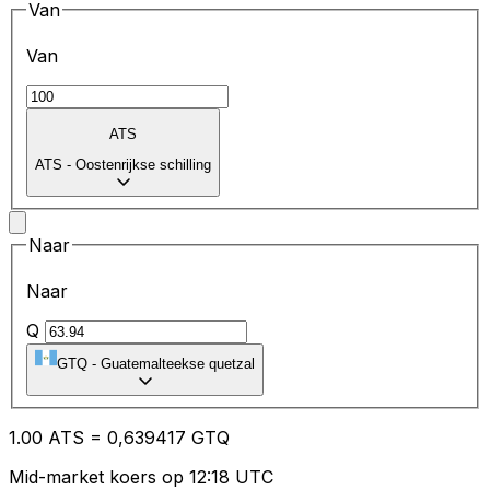
Van
Van
ATS
ATS
-
Oostenrijkse schilling
Naar
Naar
Q
GTQ
-
Guatemalteekse quetzal
1.00
ATS
=
0,
639417
GTQ
Mid-market koers op 12:18 UTC