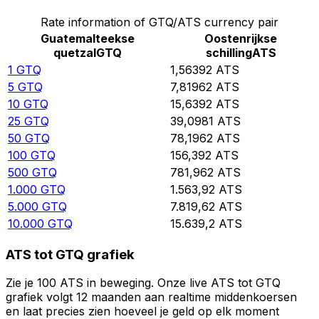
Rate information of GTQ/ATS currency pair
Guatemalteekse
Oostenrijkse
quetzal
GTQ
schilling
ATS
1
GTQ
1,56392
ATS
5
GTQ
7,81962
ATS
10
GTQ
15,6392
ATS
25
GTQ
39,0981
ATS
50
GTQ
78,1962
ATS
100
GTQ
156,392
ATS
500
GTQ
781,962
ATS
1.000
GTQ
1.563,92
ATS
5.000
GTQ
7.819,62
ATS
10.000
GTQ
15.639,2
ATS
ATS tot GTQ grafiek
Zie je 100 ATS in beweging. Onze live ATS tot GTQ
grafiek volgt 12 maanden aan realtime middenkoersen
en laat precies zien hoeveel je geld op elk moment