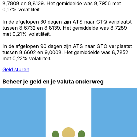
8,7808 en 8,8139. Het gemiddelde was 8,7956 met
0,17% volatiliteit.
In de afgelopen 30 dagen zijn ATS naar GTQ verplaatst
tussen 8,6732 en 8,8139. Het gemiddelde was 8,7289
met 0,21% volatiliteit.
In de afgelopen 90 dagen zijn ATS naar GTQ verplaatst
tussen 8,6602 en 9,0008. Het gemiddelde was 8,7852
met 0,23% volatiliteit.
Geld sturen
Beheer je geld en je valuta onderweg
De Xe-app heeft alles wat je nodig hebt voor wereldwijde
geldtransfers en valutabeheer. Wissel valuta's om, stel
koerswaarschuwingen in en maak geld over naar het
buitenland zonder verborgen kosten. Download
vandaag nog!