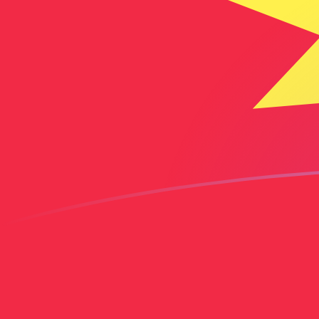
ADA naar KGS wisselkoersen vandaa
Converteer Cardano naar Kirgizische som
Rate information of ADA/KGS
currency pair
Cardano
ADA
Kirgizische som
KGS
1
ADA
17,3425
KGS
5
ADA
86,7124
KGS
10
ADA
173,425
KGS
25
ADA
433,562
KGS
50
ADA
867,124
KGS
100
ADA
1.734,25
KGS
500
ADA
8.671,24
KGS
1.000
ADA
17.342,5
KGS
5.000
ADA
86.712,4
KGS
10.000
ADA
173.425
KGS