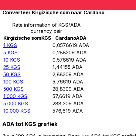
Converteer Kirgizische som naar Cardano
Rate information of KGS/ADA
currency pair
Kirgizische som
KGS
Cardano
ADA
1
KGS
0,0576619
ADA
5
KGS
0,288309
ADA
10
KGS
0,576619
ADA
25
KGS
1,44155
ADA
50
KGS
2,88309
ADA
100
KGS
5,76619
ADA
500
KGS
28,8309
ADA
1.000
KGS
57,6619
ADA
5.000
KGS
288,309
ADA
10.000
KGS
576,619
ADA
ADA tot KGS grafiek