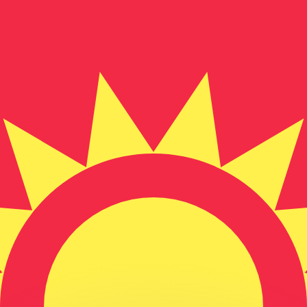
erende koersen overtreffen.
it is alleen ter informatie. U ontvangt deze koers niet bij
?