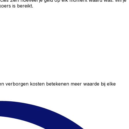
cies zien hoeveel je geld op elk moment waard was. Wil je
ers is bereikt.
geen verborgen kosten betekenen meer waarde bij elke