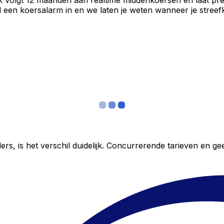
k volgt 12 maanden aan realtime middenkoersen en laat pre
een koersalarm in en we laten je weten wanneer je streefko
ers, is het verschil duidelijk. Concurrerende tarieven en 