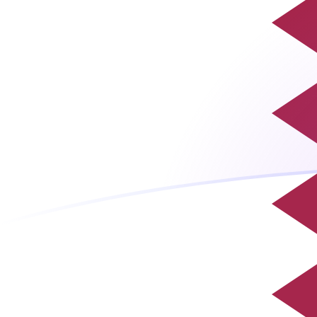
TVD naar QAR wisselkoersen vandaa
Converteer Tuvaluaanse dollar naar Qatarese rial
Rate information of TVD/QAR currency pair
Tuvaluaanse dollar
TVD
Qatarese rial
QAR
1
TVD
2,57249
QAR
5
TVD
12,8624
QAR
10
TVD
25,7249
QAR
25
TVD
64,3122
QAR
50
TVD
128,624
QAR
100
TVD
257,249
QAR
500
TVD
1.286,24
QAR
1.000
TVD
2.572,49
QAR
5.000
TVD
12.862,4
QAR
10.000
TVD
25.724,9
QAR
Converteer Qatarese rial naar Tuvaluaanse dollar