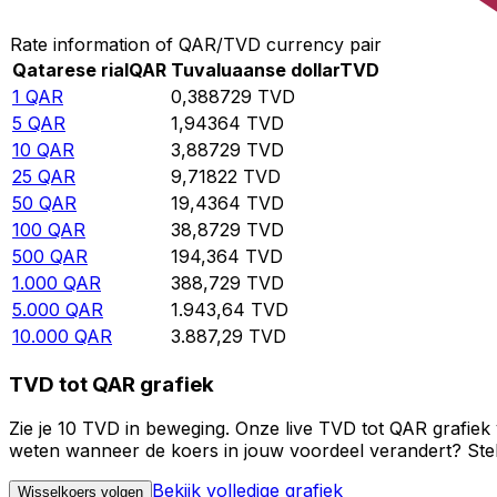
Rate information of QAR/TVD currency pair
Qatarese rial
QAR
Tuvaluaanse dollar
TVD
1
QAR
0,388729
TVD
5
QAR
1,94364
TVD
10
QAR
3,88729
TVD
25
QAR
9,71822
TVD
50
QAR
19,4364
TVD
100
QAR
38,8729
TVD
500
QAR
194,364
TVD
1.000
QAR
388,729
TVD
5.000
QAR
1.943,64
TVD
10.000
QAR
3.887,29
TVD
TVD tot QAR grafiek
Zie je 10 TVD in beweging. Onze live TVD tot QAR grafiek
weten wanneer de koers in jouw voordeel verandert? Stel 
Bekijk volledige grafiek
Wisselkoers volgen