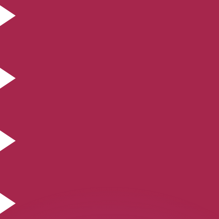
erende koersen overtreffen.
it is alleen ter informatie. U ontvangt deze koers niet bij
?