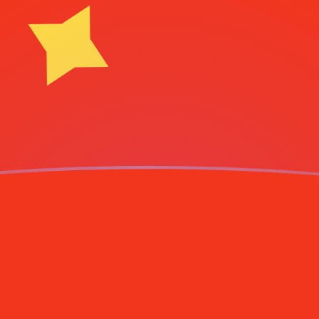
g
ank