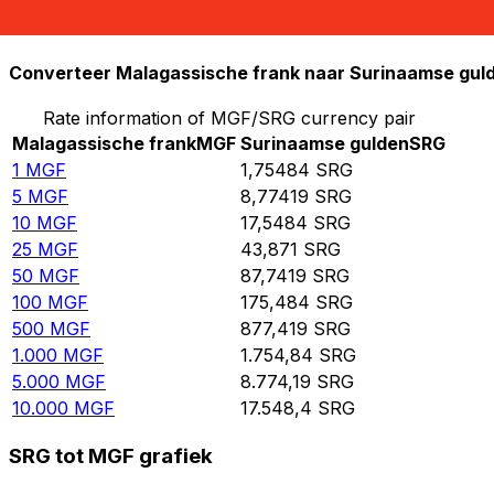
10.000
SRG
5.698,53
MGF
Converteer Malagassische frank naar Surinaamse gul
Rate information of MGF/SRG currency pair
Malagassische frank
MGF
Surinaamse gulden
SRG
1
MGF
1,75484
SRG
5
MGF
8,77419
SRG
10
MGF
17,5484
SRG
25
MGF
43,871
SRG
50
MGF
87,7419
SRG
100
MGF
175,484
SRG
500
MGF
877,419
SRG
1.000
MGF
1.754,84
SRG
5.000
MGF
8.774,19
SRG
10.000
MGF
17.548,4
SRG
SRG tot MGF grafiek