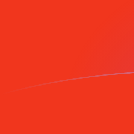
Meld je vandaag aan
SRG naar MGF wisselkoersen vandaa
Converteer Surinaamse gulden naar Malagassische fr
Rate information of SRG/MGF currency pair
Surinaamse gulden
SRG
Malagassische frank
MGF
1
SRG
0,569853
MGF
5
SRG
2,84927
MGF
10
SRG
5,69853
MGF
25
SRG
14,2463
MGF
50
SRG
28,4927
MGF
100
SRG
56,9853
MGF
500
SRG
284,927
MGF
1.000
SRG
569,853
MGF
5.000
SRG
2.849,27
MGF