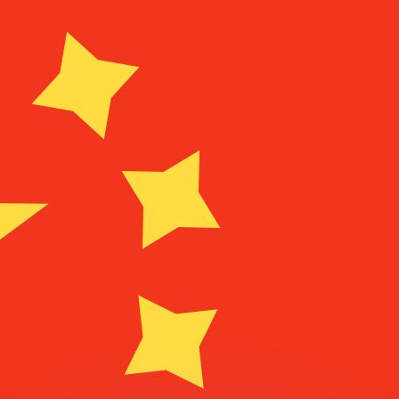
erende koersen overtreffen.
it is alleen ter informatie. U ontvangt deze koers niet bij
?