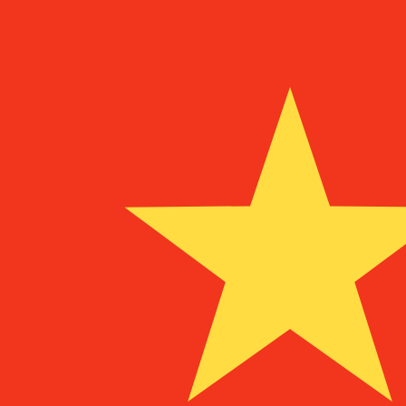
Naar
MGF
MGF
-
Malagassische frank
1.00
SRG
=
0,
569853
MGF
Mid-market koers op 08:58 UTC
Praat vandaag met een valuta-expert.
Wij kunnen concurr
Gesprek plannen
Wij gebruiken de midmarket koers voor onze Converter. D
bekijken
Wist je dat je met Xe geld naar het buitenland kunt sturen