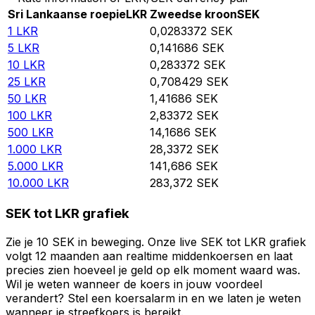
Sri Lankaanse roepie
LKR
Zweedse kroon
SEK
1
LKR
0,0283372
SEK
5
LKR
0,141686
SEK
10
LKR
0,283372
SEK
25
LKR
0,708429
SEK
50
LKR
1,41686
SEK
100
LKR
2,83372
SEK
500
LKR
14,1686
SEK
1.000
LKR
28,3372
SEK
5.000
LKR
141,686
SEK
10.000
LKR
283,372
SEK
SEK tot LKR grafiek
Zie je 10 SEK in beweging. Onze live SEK tot LKR grafiek
volgt 12 maanden aan realtime middenkoersen en laat
precies zien hoeveel je geld op elk moment waard was.
Wil je weten wanneer de koers in jouw voordeel
verandert? Stel een koersalarm in en we laten je weten
wanneer je streefkoers is bereikt.