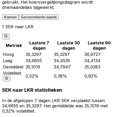
gebruikt. Het koersvergelijkingsdiagram wordt
driemaandelijks bijgewerkt.
Koersen
Geconverteerde waarde
1 SEK naar LKR
Laatste 7
Laatste 30
Laatste 90
Metriek
dagen
dagen
dagen
Hoog
35,3297
35,3297
36,9727
Laag
34,6655
34,4535
34,4134
Gemiddeld
35,1019
34,7947
35,0283
Volatiliteit
0,52%
0,38%
0,92%
SEK naar LKR statistieken
In de afgelopen 7 dagen LKR SEK verplaatst tussen
34,6655 en 35,3297. Het gemiddelde was 35,1019 met
0,52% volatiliteit.