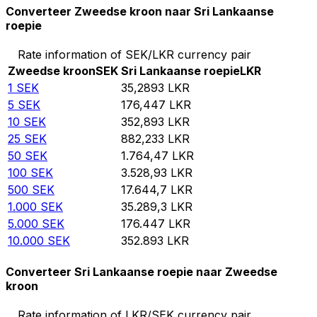
Converteer Zweedse kroon naar Sri Lankaanse
roepie
Rate information of SEK/LKR currency pair
Zweedse kroon
SEK
Sri Lankaanse roepie
LKR
1
SEK
35,2893
LKR
5
SEK
176,447
LKR
10
SEK
352,893
LKR
25
SEK
882,233
LKR
50
SEK
1.764,47
LKR
100
SEK
3.528,93
LKR
500
SEK
17.644,7
LKR
1.000
SEK
35.289,3
LKR
5.000
SEK
176.447
LKR
10.000
SEK
352.893
LKR
Converteer Sri Lankaanse roepie naar Zweedse
kroon
Rate information of LKR/SEK currency pair