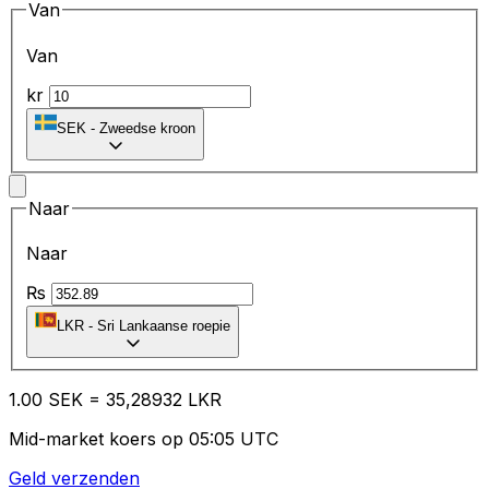
Van
Van
kr
SEK
-
Zweedse kroon
Naar
Naar
₨
LKR
-
Sri Lankaanse roepie
1.00
SEK
=
35
,28932
LKR
Mid-market koers op 05:05 UTC
Geld verzenden