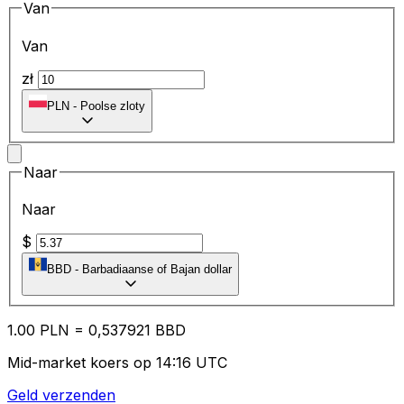
Van
Van
zł
PLN
-
Poolse zloty
Naar
Naar
$
BBD
-
Barbadiaanse of Bajan dollar
1.00
PLN
=
0,
537921
BBD
Mid-market koers op 14:16 UTC
Geld verzenden