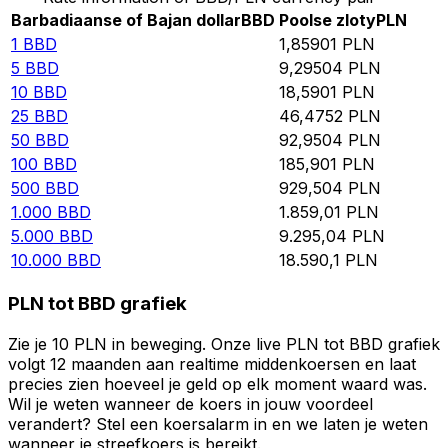
Barbadiaanse of Bajan dollar
BBD
Poolse zloty
PLN
1
BBD
1,85901
PLN
5
BBD
9,29504
PLN
10
BBD
18,5901
PLN
25
BBD
46,4752
PLN
50
BBD
92,9504
PLN
100
BBD
185,901
PLN
500
BBD
929,504
PLN
1.000
BBD
1.859,01
PLN
5.000
BBD
9.295,04
PLN
10.000
BBD
18.590,1
PLN
PLN tot BBD grafiek
Zie je 10 PLN in beweging. Onze live PLN tot BBD grafiek
volgt 12 maanden aan realtime middenkoersen en laat
precies zien hoeveel je geld op elk moment waard was.
Wil je weten wanneer de koers in jouw voordeel
verandert? Stel een koersalarm in en we laten je weten
wanneer je streefkoers is bereikt.