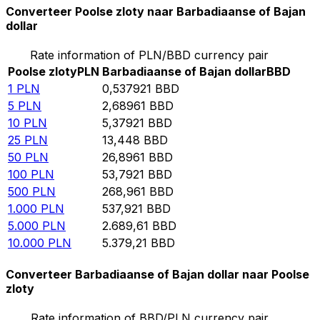
Converteer Poolse zloty naar Barbadiaanse of Bajan
dollar
Rate information of PLN/BBD currency pair
Poolse zloty
PLN
Barbadiaanse of Bajan dollar
BBD
1
PLN
0,537921
BBD
5
PLN
2,68961
BBD
10
PLN
5,37921
BBD
25
PLN
13,448
BBD
50
PLN
26,8961
BBD
100
PLN
53,7921
BBD
500
PLN
268,961
BBD
1.000
PLN
537,921
BBD
5.000
PLN
2.689,61
BBD
10.000
PLN
5.379,21
BBD
Converteer Barbadiaanse of Bajan dollar naar Poolse
zloty
Rate information of BBD/PLN currency pair