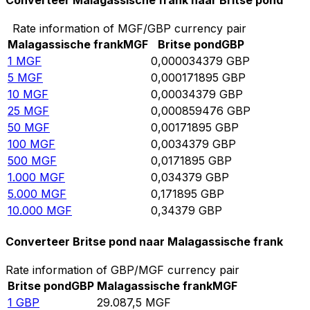
Converteer Malagassische frank naar Britse pond
Rate information of MGF/GBP currency pair
Malagassische frank
MGF
Britse pond
GBP
1
MGF
0,000034379
GBP
5
MGF
0,000171895
GBP
10
MGF
0,00034379
GBP
25
MGF
0,000859476
GBP
50
MGF
0,00171895
GBP
100
MGF
0,0034379
GBP
500
MGF
0,0171895
GBP
1.000
MGF
0,034379
GBP
5.000
MGF
0,171895
GBP
10.000
MGF
0,34379
GBP
Converteer Britse pond naar Malagassische frank
Rate information of GBP/MGF currency pair
Britse pond
GBP
Malagassische frank
MGF
1
GBP
29.087,5
MGF