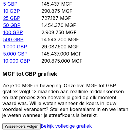
5
GBP
145.437
MGF
10
GBP
290.875
MGF
25
GBP
727.187
MGF
50
GBP
1.454.370
MGF
100
GBP
2.908.750
MGF
500
GBP
14.543.700
MGF
1.000
GBP
29.087.500
MGF
5.000
GBP
145.437.000
MGF
10.000
GBP
290.875.000
MGF
MGF tot GBP grafiek
Zie je 10 MGF in beweging. Onze live MGF tot GBP
grafiek volgt 12 maanden aan realtime middenkoersen
en laat precies zien hoeveel je geld op elk moment
waard was. Wil je weten wanneer de koers in jouw
voordeel verandert? Stel een koersalarm in en we laten
je weten wanneer je streefkoers is bereikt.
Bekijk volledige grafiek
Wisselkoers volgen