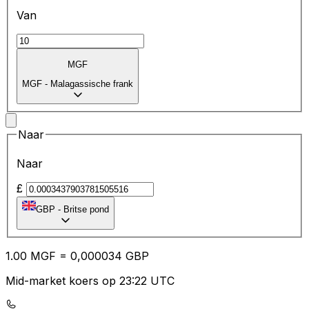
Van
MGF
MGF
-
Malagassische frank
Naar
Naar
£
GBP
-
Britse pond
1.00
MGF
=
0,
000034
GBP
Mid-market koers op 23:22 UTC