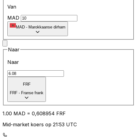
Van
MAD
MAD
-
Marokkaanse dirham
Naar
Naar
FRF
FRF
-
Franse frank
1.00
MAD
=
0,
608954
FRF
Mid-market koers op 21:53 UTC