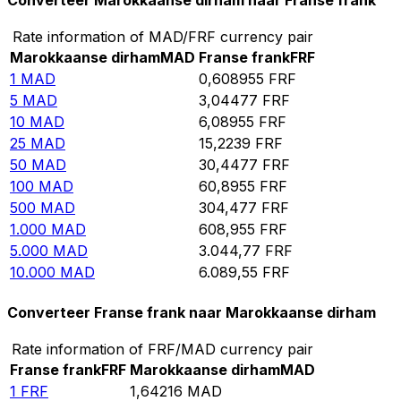
Converteer Marokkaanse dirham naar Franse frank
Rate information of MAD/FRF currency pair
Marokkaanse dirham
MAD
Franse frank
FRF
1
MAD
0,608955
FRF
5
MAD
3,04477
FRF
10
MAD
6,08955
FRF
25
MAD
15,2239
FRF
50
MAD
30,4477
FRF
100
MAD
60,8955
FRF
500
MAD
304,477
FRF
1.000
MAD
608,955
FRF
5.000
MAD
3.044,77
FRF
10.000
MAD
6.089,55
FRF
Converteer Franse frank naar Marokkaanse dirham
Rate information of FRF/MAD currency pair
Franse frank
FRF
Marokkaanse dirham
MAD
1
FRF
1,64216
MAD