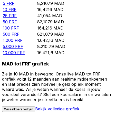
5
FRF
8,21079
MAD
10
FRF
16,4216
MAD
25
FRF
41,054
MAD
50
FRF
82,1079
MAD
100
FRF
164,216
MAD
500
FRF
821,079
MAD
1.000
FRF
1.642,16
MAD
5.000
FRF
8.210,79
MAD
10.000
FRF
16.421,6
MAD
MAD tot FRF grafiek
Zie je 10 MAD in beweging. Onze live MAD tot FRF
grafiek volgt 12 maanden aan realtime middenkoersen
en laat precies zien hoeveel je geld op elk moment
waard was. Wil je weten wanneer de koers in jouw
voordeel verandert? Stel een koersalarm in en we laten
je weten wanneer je streefkoers is bereikt.
Bekijk volledige grafiek
Wisselkoers volgen