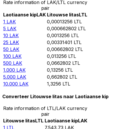
Rate information of LAK/LTL currency
pair
Laotiaanse kip
LAK
Litouwse litas
LTL
1
LAK
0,00013256
LTL
5
LAK
0,000662802
LTL
10
LAK
0,0013256
LTL
25
LAK
0,00331401
LTL
50
LAK
0,00662802
LTL
100
LAK
0,013256
LTL
500
LAK
0,0662802
LTL
1.000
LAK
0,13256
LTL
5.000
LAK
0,662802
LTL
10.000
LAK
1,3256
LTL
Converteer Litouwse litas naar Laotiaanse kip
Rate information of LTL/LAK currency
pair
Litouwse litas
LTL
Laotiaanse kip
LAK
1
LTL
7.543,73
LAK