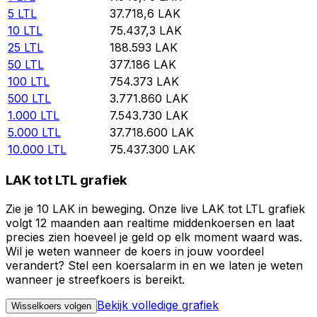
5
LTL
37.718,6
LAK
10
LTL
75.437,3
LAK
25
LTL
188.593
LAK
50
LTL
377.186
LAK
100
LTL
754.373
LAK
500
LTL
3.771.860
LAK
1.000
LTL
7.543.730
LAK
5.000
LTL
37.718.600
LAK
10.000
LTL
75.437.300
LAK
LAK tot LTL grafiek
Zie je 10 LAK in beweging. Onze live LAK tot LTL grafiek
volgt 12 maanden aan realtime middenkoersen en laat
precies zien hoeveel je geld op elk moment waard was.
Wil je weten wanneer de koers in jouw voordeel
verandert? Stel een koersalarm in en we laten je weten
wanneer je streefkoers is bereikt.
Bekijk volledige grafiek
Wisselkoers volgen