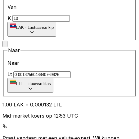
Van
₭
LAK
-
Laotiaanse kip
Naar
Naar
Lt
LTL
-
Litouwse litas
1.00
LAK
=
0,
000132
LTL
Mid-market koers op 12:53 UTC
Praat vandaag met een valuta-expert.
Wij kunnen