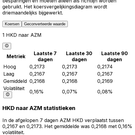
besparingen en moeten alleen als richtlijn worden
gebruikt. Het koersvergelijkingsdiagram wordt
driemaandelijks bijgewerkt.
Koersen
Geconverteerde waarde
1 HKD naar AZM
Laatste 7
Laatste 30
Laatste 90
Metriek
dagen
dagen
dagen
Hoog
0,2173
0,2173
0,2174
Laag
0,2167
0,2167
0,2167
Gemiddeld
0,2168
0,2168
0,2169
Volatiliteit
0,16%
0,07%
0,08%
HKD naar AZM statistieken
In de afgelopen 7 dagen AZM HKD verplaatst tussen
0,2167 en 0,2173. Het gemiddelde was 0,2168 met 0,16%
volatiliteit.