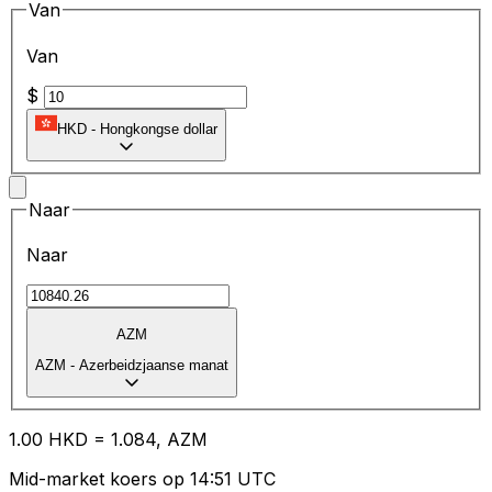
Van
Van
$
HKD
-
Hongkongse dollar
Naar
Naar
AZM
AZM
-
Azerbeidzjaanse manat
1.00
HKD
=
1.08
4,
AZM
Mid-market koers op 14:51 UTC