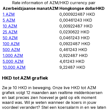
Rate information of AZM/HKD currency pair
Azerbeidzjaanse manat
AZM
Hongkongse dollar
HKD
1
AZM
0,000922487
HKD
5
AZM
0,00461243
HKD
10
AZM
0,00922487
HKD
25
AZM
0,0230622
HKD
50
AZM
0,0461243
HKD
100
AZM
0,0922487
HKD
500
AZM
0,461243
HKD
1.000
AZM
0,922487
HKD
5.000
AZM
4,61243
HKD
10.000
AZM
9,22487
HKD
HKD tot AZM grafiek
Zie je 10 HKD in beweging. Onze live HKD tot AZM
grafiek volgt 12 maanden aan realtime middenkoersen
en laat precies zien hoeveel je geld op elk moment
waard was. Wil je weten wanneer de koers in jouw
voordeel verandert? Stel een koersalarm in en we laten