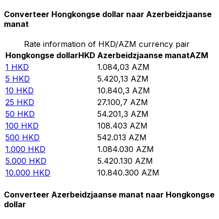
Converteer Hongkongse dollar naar Azerbeidzjaanse
manat
Rate information of HKD/AZM currency pair
Hongkongse dollar
HKD
Azerbeidzjaanse manat
AZM
1
HKD
1.084,03
AZM
5
HKD
5.420,13
AZM
10
HKD
10.840,3
AZM
25
HKD
27.100,7
AZM
50
HKD
54.201,3
AZM
100
HKD
108.403
AZM
500
HKD
542.013
AZM
1.000
HKD
1.084.030
AZM
5.000
HKD
5.420.130
AZM
10.000
HKD
10.840.300
AZM
Converteer Azerbeidzjaanse manat naar Hongkongse
dollar