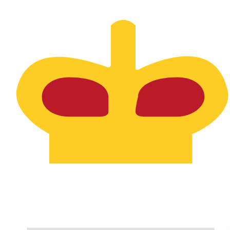
SPL
-
Seborgaanse luigino
1.00
DKK
=
0,
025770
SPL
Mid-market koers op 11:38 UTC
Praat vandaag met een valuta-expert.
Wij kunnen concurr
Gesprek plannen
Wij gebruiken de midmarket koers voor onze Converter. D
bekijken
Wist je dat je met Xe geld naar het buitenland kunt sturen
Meld je vandaag aan