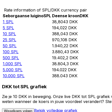
Rate information of SPL/DKK currency pair
Seborgaanse luigino
SPL
Deense kroon
DKK
1
SPL
38,8043
DKK
5
SPL
194,022
DKK
10
SPL
388,043
DKK
25
SPL
970,108
DKK
50
SPL
1.940,22
DKK
100
SPL
3.880,43
DKK
500
SPL
19.402,2
DKK
1.000
SPL
38.804,3
DKK
5.000
SPL
194.022
DKK
10.000
SPL
388.043
DKK
DKK tot SPL grafiek
Zie je 10 DKK in beweging. Onze live DKK tot SPL grafiek
weten wanneer de koers in jouw voordeel verandert? Stel 
Bekijk volledige grafiek
Wisselkoers volgen