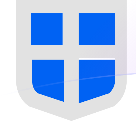
DKK naar SPL wisselkoersen vandaa
Converteer Deense kroon naar Seborgaanse luigino
Rate information of DKK/SPL currency pair
Deense kroon
DKK
Seborgaanse luigino
SPL
1
DKK
0,0257703
SPL
5
DKK
0,128852
SPL
10
DKK
0,257703
SPL
25
DKK
0,644258
SPL
50
DKK
1,28852
SPL
100
DKK
2,57703
SPL
500
DKK
12,8852
SPL
1.000
DKK
25,7703
SPL
5.000
DKK
128,852
SPL
10.000
DKK
257,703
SPL
Converteer Seborgaanse luigino naar Deense kroon