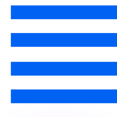
erende koersen overtreffen.
it is alleen ter informatie. U ontvangt deze koers niet bij
?