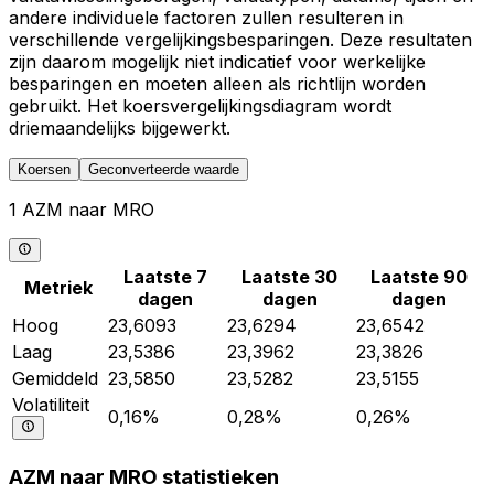
andere individuele factoren zullen resulteren in
verschillende vergelijkingsbesparingen. Deze resultaten
zijn daarom mogelijk niet indicatief voor werkelijke
besparingen en moeten alleen als richtlijn worden
gebruikt. Het koersvergelijkingsdiagram wordt
driemaandelijks bijgewerkt.
Koersen
Geconverteerde waarde
1 AZM naar MRO
Laatste 7
Laatste 30
Laatste 90
Metriek
dagen
dagen
dagen
Hoog
23,6093
23,6294
23,6542
Laag
23,5386
23,3962
23,3826
Gemiddeld
23,5850
23,5282
23,5155
Volatiliteit
0,16%
0,28%
0,26%
AZM naar MRO statistieken