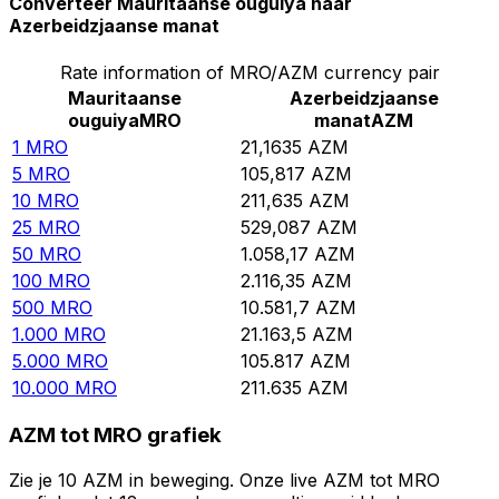
Converteer Mauritaanse ouguiya naar
Azerbeidzjaanse manat
Rate information of MRO/AZM currency pair
Mauritaanse
Azerbeidzjaanse
ouguiya
MRO
manat
AZM
1
MRO
21,1635
AZM
5
MRO
105,817
AZM
10
MRO
211,635
AZM
25
MRO
529,087
AZM
50
MRO
1.058,17
AZM
100
MRO
2.116,35
AZM
500
MRO
10.581,7
AZM
1.000
MRO
21.163,5
AZM
5.000
MRO
105.817
AZM
10.000
MRO
211.635
AZM
AZM tot MRO grafiek
Zie je 10 AZM in beweging. Onze live AZM tot MRO