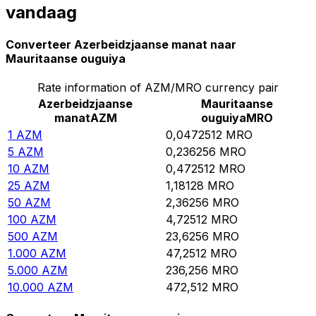
vandaag
Converteer Azerbeidzjaanse manat naar
Mauritaanse ouguiya
Rate information of AZM/MRO currency pair
Azerbeidzjaanse
Mauritaanse
manat
AZM
ouguiya
MRO
1
AZM
0,0472512
MRO
5
AZM
0,236256
MRO
10
AZM
0,472512
MRO
25
AZM
1,18128
MRO
50
AZM
2,36256
MRO
100
AZM
4,72512
MRO
500
AZM
23,6256
MRO
1.000
AZM
47,2512
MRO
5.000
AZM
236,256
MRO
10.000
AZM
472,512
MRO