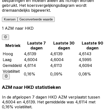
besparingen en moeten alleen als richtlijn worden
gebruikt. Het koersvergelijkingsdiagram wordt
driemaandelijks bijgewerkt.
Koersen
Geconverteerde waarde
1 AZM naar HKD
Laatste 7
Laatste 30
Laatste 90
Metriek
dagen
dagen
dagen
Hoog
4,6139
4,6139
4,6143
Laag
4,6004
4,6004
4,5995
Gemiddeld
4,6114
4,6113
4,6094
Volatiliteit
0,16%
0,09%
0,08%
AZM naar HKD statistieken
In de afgelopen 7 dagen HKD AZM verplaatst tussen
4,6004 en 4,6139. Het gemiddelde was 4,6114 met
0,16% volatiliteit.