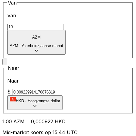
Van
Van
AZM
AZM
-
Azerbeidzjaanse manat
Naar
Naar
$
HKD
-
Hongkongse dollar
1.00
AZM
=
0,
000922
HKD
Mid-market koers op 15:44 UTC