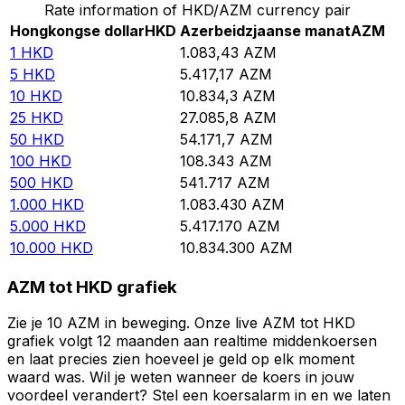
Rate information of HKD/AZM currency pair
Hongkongse dollar
HKD
Azerbeidzjaanse manat
AZM
1
HKD
1.083,43
AZM
5
HKD
5.417,17
AZM
10
HKD
10.834,3
AZM
25
HKD
27.085,8
AZM
50
HKD
54.171,7
AZM
100
HKD
108.343
AZM
500
HKD
541.717
AZM
1.000
HKD
1.083.430
AZM
5.000
HKD
5.417.170
AZM
10.000
HKD
10.834.300
AZM
AZM tot HKD grafiek
Zie je 10 AZM in beweging. Onze live AZM tot HKD
grafiek volgt 12 maanden aan realtime middenkoersen
en laat precies zien hoeveel je geld op elk moment
waard was. Wil je weten wanneer de koers in jouw
voordeel verandert? Stel een koersalarm in en we laten