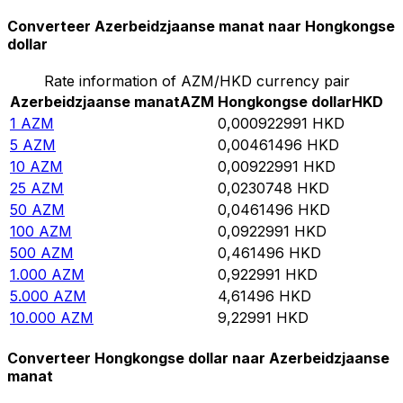
Converteer Azerbeidzjaanse manat naar Hongkongse
dollar
Rate information of AZM/HKD currency pair
Azerbeidzjaanse manat
AZM
Hongkongse dollar
HKD
1
AZM
0,000922991
HKD
5
AZM
0,00461496
HKD
10
AZM
0,00922991
HKD
25
AZM
0,0230748
HKD
50
AZM
0,0461496
HKD
100
AZM
0,0922991
HKD
500
AZM
0,461496
HKD
1.000
AZM
0,922991
HKD
5.000
AZM
4,61496
HKD
10.000
AZM
9,22991
HKD
Converteer Hongkongse dollar naar Azerbeidzjaanse
manat