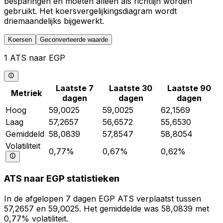
besparingen en moeten alleen als richtlijn worden
gebruikt. Het koersvergelijkingsdiagram wordt
driemaandelijks bijgewerkt.
Koersen
Geconverteerde waarde
1 ATS naar EGP
Laatste 7
Laatste 30
Laatste 90
Metriek
dagen
dagen
dagen
Hoog
59,0025
59,0025
62,1569
Laag
57,2657
56,6572
55,6530
Gemiddeld
58,0839
57,8547
58,8054
Volatiliteit
0,77%
0,67%
0,62%
ATS naar EGP statistieken
In de afgelopen 7 dagen EGP ATS verplaatst tussen
57,2657 en 59,0025. Het gemiddelde was 58,0839 met
0,77% volatiliteit.