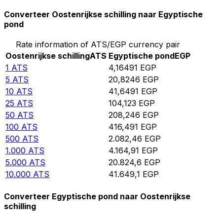
Converteer Oostenrijkse schilling naar Egyptische
pond
Rate information of ATS/EGP currency pair
Oostenrijkse schilling
ATS
Egyptische pond
EGP
1
ATS
4,16491
EGP
5
ATS
20,8246
EGP
10
ATS
41,6491
EGP
25
ATS
104,123
EGP
50
ATS
208,246
EGP
100
ATS
416,491
EGP
500
ATS
2.082,46
EGP
1.000
ATS
4.164,91
EGP
5.000
ATS
20.824,6
EGP
10.000
ATS
41.649,1
EGP
Converteer Egyptische pond naar Oostenrijkse
schilling