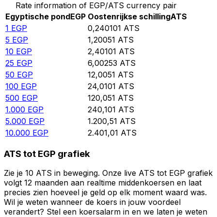
Rate information of EGP/ATS currency pair
Egyptische pond
EGP
Oostenrijkse schilling
ATS
1
EGP
0,240101
ATS
5
EGP
1,20051
ATS
10
EGP
2,40101
ATS
25
EGP
6,00253
ATS
50
EGP
12,0051
ATS
100
EGP
24,0101
ATS
500
EGP
120,051
ATS
1.000
EGP
240,101
ATS
5.000
EGP
1.200,51
ATS
10.000
EGP
2.401,01
ATS
ATS tot EGP grafiek
Zie je 10 ATS in beweging. Onze live ATS tot EGP grafiek
volgt 12 maanden aan realtime middenkoersen en laat
precies zien hoeveel je geld op elk moment waard was.
Wil je weten wanneer de koers in jouw voordeel
verandert? Stel een koersalarm in en we laten je weten