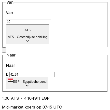
Van
Van
ATS
ATS
-
Oostenrijkse schilling
Naar
Naar
£
EGP
-
Egyptische pond
1.00
ATS
=
4,
164911
EGP
Mid-market koers op 07:15 UTC