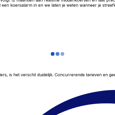
 volgt 12 maanden aan realtime middenkoersen en laat prec
een koersalarm in en we laten je weten wanneer je streefko
ers, is het verschil duidelijk. Concurrerende tarieven en 