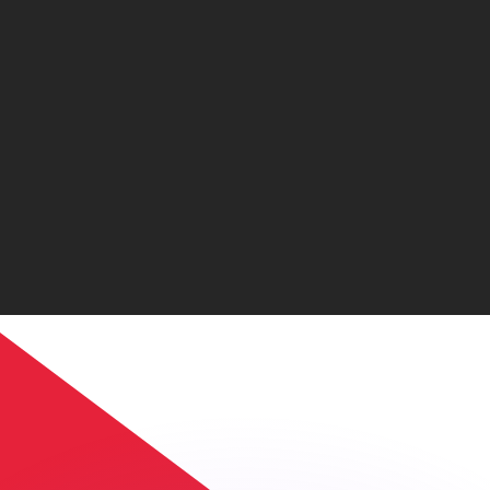
erende koersen overtreffen.
it is alleen ter informatie. U ontvangt deze koers niet bij
?