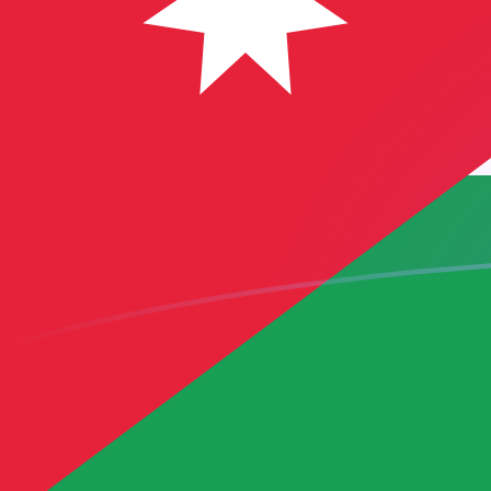
ADA naar JOD wisselkoersen vandaa
Converteer Cardano naar Jordaanse dinar
Rate information of ADA/JOD
currency pair
Cardano
ADA
Jordaanse dinar
JOD
1
ADA
0,142123
JOD
5
ADA
0,710617
JOD
10
ADA
1,42123
JOD
25
ADA
3,55309
JOD
50
ADA
7,10617
JOD
100
ADA
14,2123
JOD
500
ADA
71,0617
JOD
1.000
ADA
142,123
JOD
5.000
ADA
710,617
JOD
10.000
ADA
1.421,23
JOD