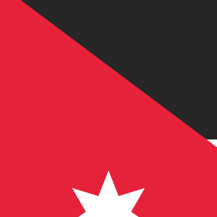
JD
JOD
-
Jordaanse dinar
1.00
ADA
=
0,
142123
JOD
Mid-market koers op 16:43 UTC
Koop crypto op Kraken
Praat vandaag met een valuta-expert.
Wij kunnen concurr
Gesprek plannen
Wij gebruiken de midmarket koers voor onze Converter. D
bekijken
Wist je dat je met Xe geld naar het buitenland kunt sturen
Meld je vandaag aan