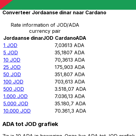
Converteer Jordaanse dinar naar Cardano
Rate information of JOD/ADA
currency pair
Jordaanse dinar
JOD
Cardano
ADA
1
JOD
7,03613
ADA
5
JOD
35,1807
ADA
10
JOD
70,3613
ADA
25
JOD
175,903
ADA
50
JOD
351,807
ADA
100
JOD
703,613
ADA
500
JOD
3.518,07
ADA
1.000
JOD
7.036,13
ADA
5.000
JOD
35.180,7
ADA
10.000
JOD
70.361,3
ADA
ADA tot JOD grafiek