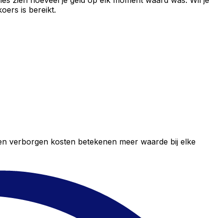
ies zien hoeveel je geld op elk moment waard was. Wil je
ers is bereikt.
geen verborgen kosten betekenen meer waarde bij elke