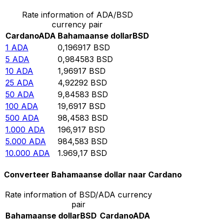
Rate information of ADA/BSD
currency pair
Cardano
ADA
Bahamaanse dollar
BSD
1
ADA
0,196917
BSD
5
ADA
0,984583
BSD
10
ADA
1,96917
BSD
25
ADA
4,92292
BSD
50
ADA
9,84583
BSD
100
ADA
19,6917
BSD
500
ADA
98,4583
BSD
1.000
ADA
196,917
BSD
5.000
ADA
984,583
BSD
10.000
ADA
1.969,17
BSD
Converteer Bahamaanse dollar naar Cardano
Rate information of BSD/ADA currency
pair
Bahamaanse dollar
BSD
Cardano
ADA