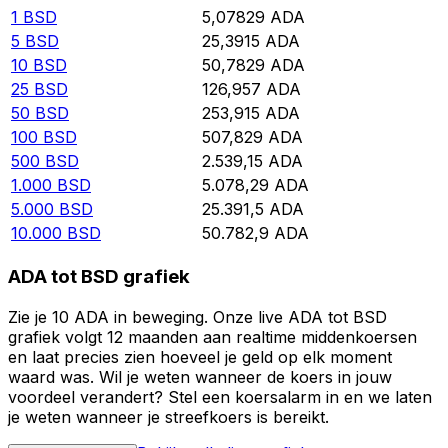
1
BSD
5,07829
ADA
5
BSD
25,3915
ADA
10
BSD
50,7829
ADA
25
BSD
126,957
ADA
50
BSD
253,915
ADA
100
BSD
507,829
ADA
500
BSD
2.539,15
ADA
1.000
BSD
5.078,29
ADA
5.000
BSD
25.391,5
ADA
10.000
BSD
50.782,9
ADA
ADA tot BSD grafiek
Zie je 10 ADA in beweging. Onze live ADA tot BSD
grafiek volgt 12 maanden aan realtime middenkoersen
en laat precies zien hoeveel je geld op elk moment
waard was. Wil je weten wanneer de koers in jouw
voordeel verandert? Stel een koersalarm in en we laten
je weten wanneer je streefkoers is bereikt.