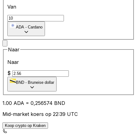
Van
ADA
-
Cardano
Naar
Naar
$
BND
-
Bruneise dollar
1.00
ADA
=
0,
256574
BND
Mid-market koers op 22:39 UTC
Koop crypto op Kraken