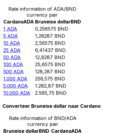
Rate information of ADA/BND
currency pair
Cardano
ADA
Bruneise dollar
BND
1
ADA
0,256575
BND
5
ADA
1,28287
BND
10
ADA
2,56575
BND
25
ADA
6,41437
BND
50
ADA
12,8287
BND
100
ADA
25,6575
BND
500
ADA
128,287
BND
1.000
ADA
256,575
BND
5.000
ADA
1.282,87
BND
10.000
ADA
2.565,75
BND
Converteer Bruneise dollar naar Cardano
Rate information of BND/ADA
currency pair
Bruneise dollar
BND
Cardano
ADA