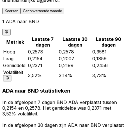
driemaandelijks bijgewerkt.
Koersen
Geconverteerde waarde
1 ADA naar BND
Laatste 7
Laatste 30
Laatste 90
Metriek
dagen
dagen
dagen
Hoog
0,2578
0,2578
0,3581
Laag
0,2154
0,2007
0,1859
Gemiddeld
0,2371
0,2199
0,2456
Volatiliteit
3,52%
3,14%
3,73%
ADA naar BND statistieken
In de afgelopen 7 dagen BND ADA verplaatst tussen
0,2154 en 0,2578. Het gemiddelde was 0,2371 met
3,52% volatiliteit.
In de afgelopen 30 dagen zijn ADA naar BND verplaatst