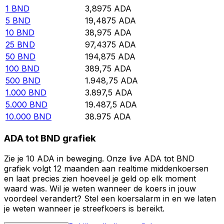
1
BND
3,8975
ADA
5
BND
19,4875
ADA
10
BND
38,975
ADA
25
BND
97,4375
ADA
50
BND
194,875
ADA
100
BND
389,75
ADA
500
BND
1.948,75
ADA
1.000
BND
3.897,5
ADA
5.000
BND
19.487,5
ADA
10.000
BND
38.975
ADA
ADA tot BND grafiek
Zie je 10 ADA in beweging. Onze live ADA tot BND
grafiek volgt 12 maanden aan realtime middenkoersen
en laat precies zien hoeveel je geld op elk moment
waard was. Wil je weten wanneer de koers in jouw
voordeel verandert? Stel een koersalarm in en we laten
je weten wanneer je streefkoers is bereikt.